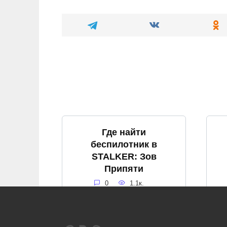
Где найти
беспилотник в
STALKER: Зов
Припяти
0
1.1к.