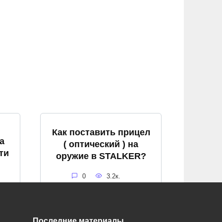
Как поставить прицел
а
( оптический ) на
ти
оружие в STALKER?
0
3.2к.
Последние материалы