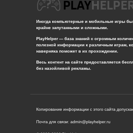
Как кидать болты в
Сталкер?
С
Иногда компьютерные и мобильные игры б
0
1.2к.
крайне запутанными и сложными.
PlayHelper — база знаний
с огромным количе
полезной информации к различным играм, к
наверняка поможет в их прохождении.
Сообщить об ошибке
Весь контент на сайте предоставляется бесп
без назойливой рекламы.
Следующий текст будет отправлен 
необходимости:
В чём именно ошибка? (опциональн
Копирование информации с этого сайта допускае
Почта для связи: admin@playhelper.ru