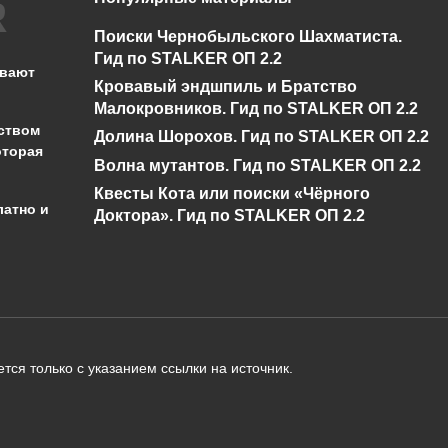
Где найти Сороку 
Как убить Бюрера в
Поиски Чернобыльского Шахматиста.
Сталкер Зов
талкер Зов Припяти
Гид по STALKER ОП 2.2
Припяти?
ывают
Кровавый эндшпиль и Братство
0
615
0
632
Малокровников. Гид по STALKER ОП 2.2
ством
Долина Шорохов. Гид по STALKER ОП 2.2
оторая
Волна мутантов. Гид по STALKER ОП 2.2
Квесты Кота или поиски «Чёрного
латно и
Доктора». Гид по STALKER ОП 2.2
администрации сайта на проверку 
о):
тся только с указанием ссылки на источник.