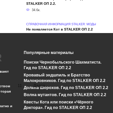
STALKER ОП 2.2.
34.6к.
СПРАВОЧНАЯ ИНФОРМАЦИЯ STALKER: МОДЫ
Не появляется Кот в STALKER ОП 2.2
3.3к.
Популярные материалы
ПРОХОЖДЕНИЕ STALKER: МОДЫ
Кровавый эндшпиль и Братство
Поиски Чернобыльского Шахматиста.
Малокровников. Гид по STALKER ОП 2.2
Гид по STALKER ОП 2.2
ывают
63.9к.
Кровавый эндшпиль и Братство
Малокровников. Гид по STALKER ОП 2.2
…
11
Далее
ством
Долина Шорохов. Гид по STALKER ОП 2.2
оторая
Волна мутантов. Гид по STALKER ОП 2.2
Квесты Кота или поиски «Чёрного
латно и
Доктора». Гид по STALKER ОП 2.2