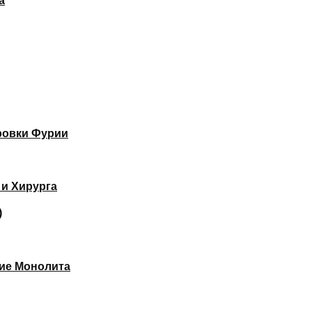
а
ровки Фурии
и Хирурга
)
ие Монолита