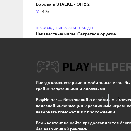
Борова в STALKER ОП 2.2
4.2к.
ПРОХОЖДЕНИЕ STALKER: МОДЫ
Неизвестные чипы. Секретное оружие
Монолита. Гид по Сталкер ОП 2.2
35.2к.
СПРАВОЧНАЯ ИНФОРМАЦИЯ STALKER: МОДЫ
Нет диалога про Бизоны у Креста в
Сталкер ОП 2.2
Иногда компьютерные и мобильные игры б
5.2к.
крайне запутанными и сложными.
Пагинация
1
2
PlayHelper — база знаний
с огромным количе
записей
полезной информации к различным играм, к
наверняка поможет в их прохождении.
Сообщить об ошибке
Весь контент на сайте предоставляется бесп
без назойливой рекламы.