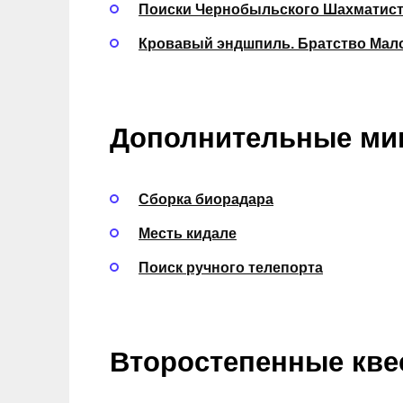
Поиски Чернобыльского Шахматис
Кровавый эндшпиль. Братство Мал
Дополнительные мин
Сборка биорадара
Месть кидале
Поиск ручного телепорта
Второстепенные квес