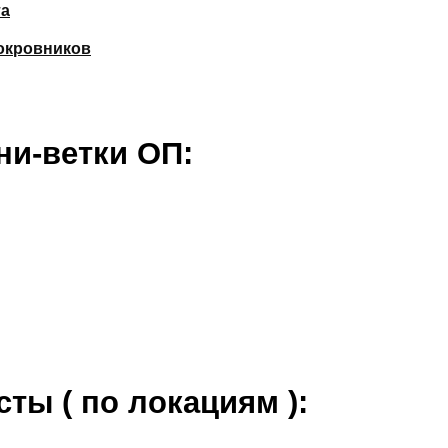
та
окровников
и-ветки ОП:
ты ( по локациям ):