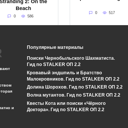
Stranding 2: On the
Beach
0
517
0
586
Системные
Популярные материалы
Системные
требования
требования
Поиски Чернобыльского Шахматиста.
Assassin’s Creed
Civilization VII
Гид по STALKER ОП 2.2
Shadows
ывают
Кровавый эндшпиль и Братство
0
418
0
420
Малокровников. Гид по STALKER ОП 2.2
ством
Долина Шорохов. Гид по STALKER ОП 2.2
оторая
Волна мутантов. Гид по STALKER ОП 2.2
Квесты Кота или поиски «Чёрного
латно и
Доктора». Гид по STALKER ОП 2.2
администрации сайта на проверку 