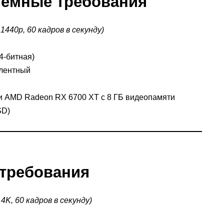
темные требования
440p, 60 кадров в секунду)
4-битная)
алентный
и AMD Radeon RX 6700 XT с 8 ГБ видеопамяти
SD)
требования
K, 60 кадров в секунду)