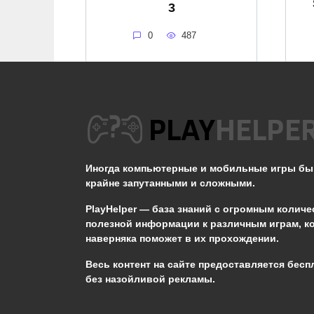
3
0
487
Системные
требования Avowed
Иногда компьютерные и мобильные игры б
0
376
крайне запутанными и сложными.
PlayHelper — база знаний
с огромным количе
полезной информации к различным играм, к
наверняка поможет в их прохождении.
Сообщить об ошибке
Весь контент на сайте предоставляется бесп
без назойливой рекламы.
Следующий текст будет отправлен 