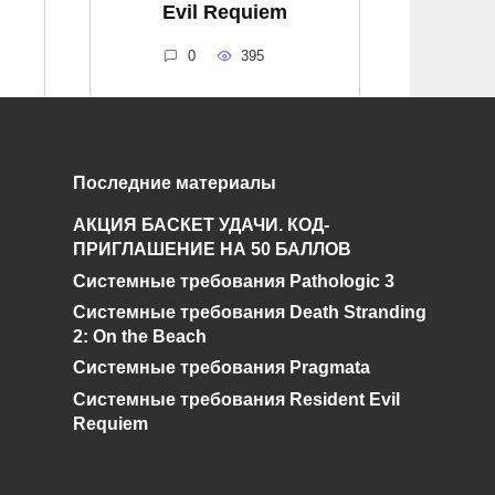
Evil Requiem
0
395
Последние материалы
Системные
требования Kingdom
АКЦИЯ БАСКЕТ УДАЧИ. КОД-
Come: Deliverance II
ПРИГЛАШЕНИЕ НА 50 БАЛЛОВ
Системные требования Pathologic 3
0
434
Системные требования Death Stranding
2: On the Beach
Системные требования Pragmata
Системные требования Resident Evil
Requiem
и дальнейшее исправление при