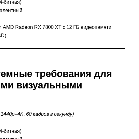
4-битная)
валентный
и AMD Radeon RX 7800 XT с 12 ГБ видеопамяти
SD)
емные требования для
ыми визуальными
1440p–4K, 60 кадров в секунду)
4-битная)