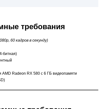
мные требования
80p, 60 кадров в секунду)
4-битная)
лентный
и AMD Radeon RX 580 с 6 ГБ видеопамяти
SD)