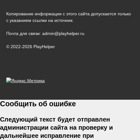
Копирование информации с этого сайта допускается только
с указанием ссылки на источник.
Почта для связи: admin@playhelper.ru
© 2022-2026 PlayHelper
Сообщить об ошибке
Следующий текст будет отправлен
администрации сайта на проверку и
дальнейшее исправление при