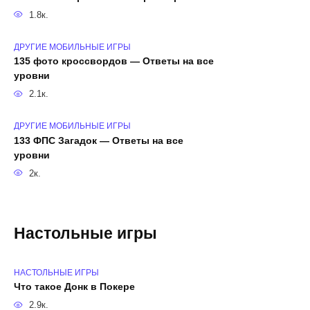
1.8к.
ДРУГИЕ МОБИЛЬНЫЕ ИГРЫ
135 фото кроссвордов — Ответы на все
уровни
2.1к.
ДРУГИЕ МОБИЛЬНЫЕ ИГРЫ
133 ФПС Загадок — Ответы на все
уровни
2к.
Настольные игры
НАСТОЛЬНЫЕ ИГРЫ
Что такое Донк в Покере
2.9к.