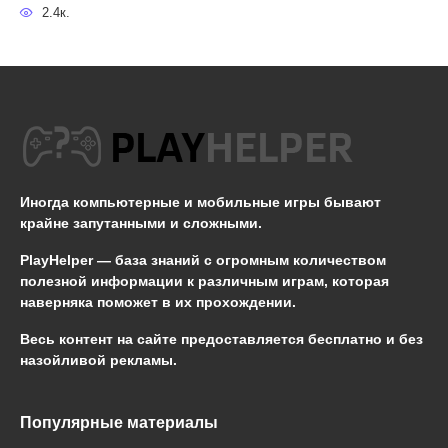
2.4к.
Иногда компьютерные и мобильные игры бывают
крайне запутанными и сложными.
PlayHelper — база знаний
с огромным количеством
полезной информации к различным играм, которая
наверняка поможет в их прохождении.
Весь контент на сайте предоставляется бесплатно и без
назойливой рекламы.
Популярные материалы