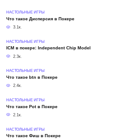
НАСТОЛЬНЫЕ ИГРЫ
Что такое Дисперсия в Покере
3.1к.
НАСТОЛЬНЫЕ ИГРЫ
ICM в покере: Independent Chip Model
2.3к.
НАСТОЛЬНЫЕ ИГРЫ
Что такое btn в Покере
2.4к.
НАСТОЛЬНЫЕ ИГРЫ
Что такое Pot в Покере
2.1к.
НАСТОЛЬНЫЕ ИГРЫ
Что такое Фиш в Покере