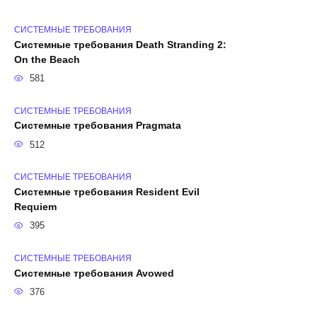
СИСТЕМНЫЕ ТРЕБОВАНИЯ
Системные требования Death Stranding 2:
On the Beach
581
СИСТЕМНЫЕ ТРЕБОВАНИЯ
Системные требования Pragmata
512
СИСТЕМНЫЕ ТРЕБОВАНИЯ
Системные требования Resident Evil
Requiem
395
СИСТЕМНЫЕ ТРЕБОВАНИЯ
Системные требования Avowed
376