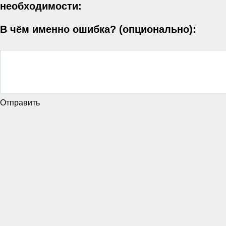
необходимости:
В чём именно ошибка? (опционально):
Отправить