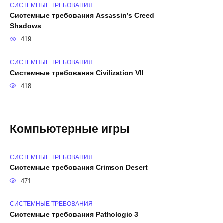
СИСТЕМНЫЕ ТРЕБОВАНИЯ
Системные требования Assassin’s Creed
Shadows
419
СИСТЕМНЫЕ ТРЕБОВАНИЯ
Системные требования Civilization VII
418
Компьютерные игры
СИСТЕМНЫЕ ТРЕБОВАНИЯ
Системные требования Crimson Desert
471
СИСТЕМНЫЕ ТРЕБОВАНИЯ
Системные требования Pathologic 3