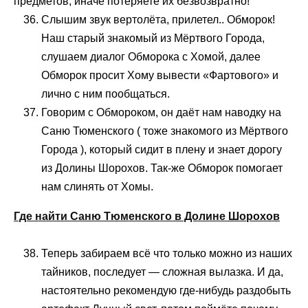
предметов, иначе потеряете их безвозвратно!
Слышим звук вертолёта, прилетел.. Обморок!
Наш старый знакомый из Мёртвого Города,
слушаем диалог Обморока с Хомой, далее
Обморок просит Хому вывести «Фартового» и
лично с ним пообщаться.
Говорим с Обмороком, он даёт нам наводку на
Саню Тюменского ( тоже знакомого из Мёртвого
Города ), который сидит в плену и знает дорогу
из Долины Шорохов. Так-же Обморок помогает
нам слинять от Хомы.
Где найти Саню Тюменского в Долине Шорохов
Теперь забираем всё что только можно из наших
тайников, последует — сложная вылазка. И да,
настоятельно рекомендую где-нибудь раздобыть