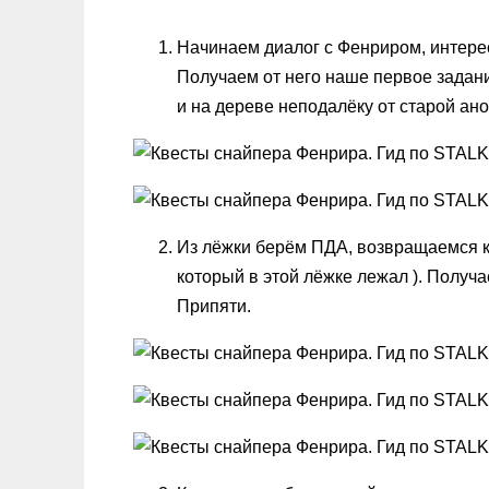
Начинаем диалог с Фенриром, интерес
Получаем от него наше первое задани
и на дереве неподалёку от старой ан
Из лёжки берём ПДА, возвращаемся к
который в этой лёжке лежал ). Получ
Припяти.