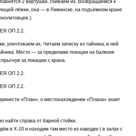
спавнятся 2 вертушки, сбиваем их. Возвращаемся к
дующей лёжки, она — в Лиманске, на подъёмном кране
онолитовцев ).
и, уничтожаем их. Читаем записку из тайника, в ней
айника. Место — за пределами локации на балконе
спрыгнув за локацию с крана.
 принести «План», о местонахождении «Плана» знает
о найти справа от барной стойки.
дём в X-10 и находим там место из наводки ( в залах с