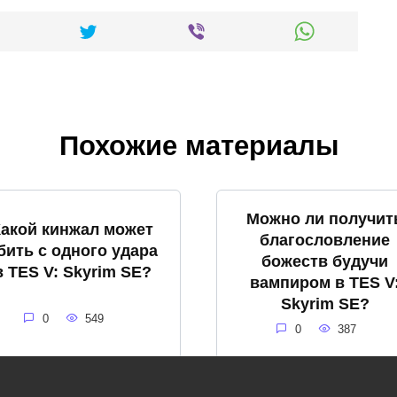
Похожие материалы
Можно ли получит
Какой кинжал может
благословление
бить с одного удара
божеств будучи
в TES V: Skyrim SE?
вампиром в TES V
Skyrim SE?
0
549
0
387