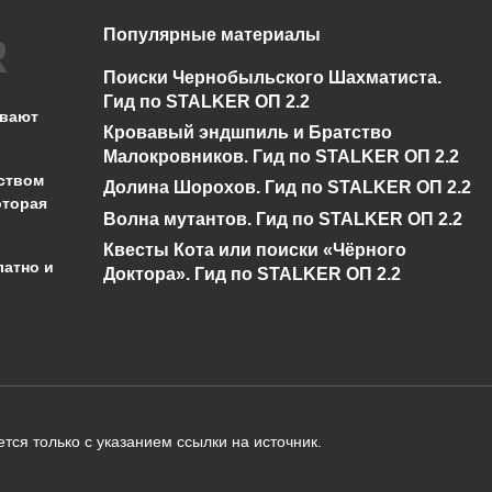
Популярные материалы
Где найти камни
Сколько всего камн
хранители в TES V:
хранителей в TES V
Поиски Чернобыльского Шахматиста.
Skyrim SE?
Skyrim SE?
Гид по STALKER ОП 2.2
ывают
Кровавый эндшпиль и Братство
0
548
0
445
Малокровников. Гид по STALKER ОП 2.2
ством
Долина Шорохов. Гид по STALKER ОП 2.2
оторая
Волна мутантов. Гид по STALKER ОП 2.2
Квесты Кота или поиски «Чёрного
латно и
Доктора». Гид по STALKER ОП 2.2
администрации сайта на проверку 
о):
тся только с указанием ссылки на источник.