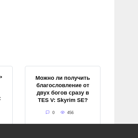
ь
Можно ли получить
благословление от
двух богов сразу в
:
TES V: Skyrim SE?
0
456