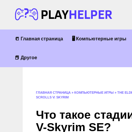
Перейти
к
содержанию
📒 Главная страница
🖥 Компьютерные игры
📕 Другое
ГЛАВНАЯ СТРАНИЦА
»
КОМПЬЮТЕРНЫЕ ИГРЫ
»
THE ELD
SCROLLS V: SKYRIM
Что такое стади
V-Skyrim SE?