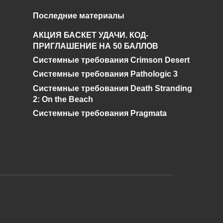
Как получить
Последние материалы
ей
бесконечное
:
АКЦИЯ БАСКЕТ УДАЧИ. КОД-
зачарование в TES V:
ПРИГЛАШЕНИЕ НА 50 БАЛЛОВ
Skyrim SE?
Системные требования Crimson Desert
0
574
Системные требования Pathologic 3
Системные требования Death Stranding
2: On the Beach
Системные требования Pragmata
и дальнейшее исправление при