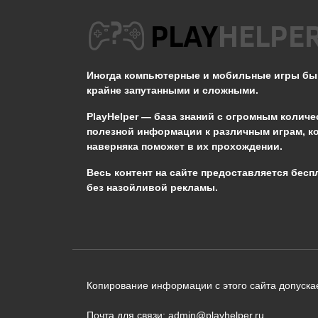
Можно ли взять
благословение двух
камней хранителей в
TES V: Skyrim SE?
Иногда компьютерные и мобильные игры б
крайне запутанными и сложными.
0
519
PlayHelper — база знаний
с огромным количе
полезной информации к различным играм, к
наверняка поможет в их прохождении.
Сообщить об ошибке
Весь контент на сайте предоставляется бесп
без назойливой рекламы.
Следующий текст будет отправлен 
необходимости:
В чём именно ошибка? (опциональн
Копирование информации с этого сайта допускае
Почта для связи: admin@playhelper.ru