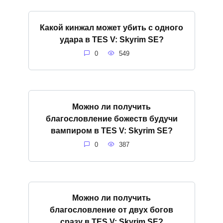
Какой кинжал может убить с одного
удара в TES V: Skyrim SE?
0
549
Можно ли получить
благословление божеств будучи
вампиром в TES V: Skyrim SE?
0
387
Можно ли получить
благословление от двух богов
сразу в TES V: Skyrim SE?