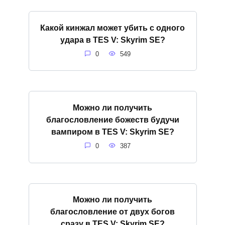
Какой кинжал может убить с одного
удара в TES V: Skyrim SE?
0
549
Можно ли получить
благословление божеств будучи
вампиром в TES V: Skyrim SE?
0
387
Можно ли получить
благословление от двух богов
сразу в TES V: Skyrim SE?