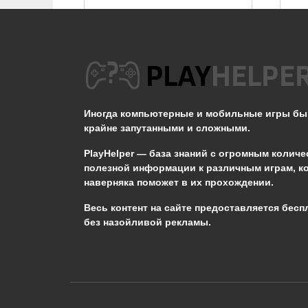
Не появляется Кот в
STALKER ОП 2.2
Иногда компьютерные и мобильные игры б
0
3.3к.
крайне запутанными и сложными.
PlayHelper — база знаний
с огромным количе
полезной информации к различным играм, к
наверняка поможет в их прохождении.
Сообщить об ошибке
Весь контент на сайте предоставляется бесп
без назойливой рекламы.
Следующий текст будет отправлен 
необходимости:
В чём именно ошибка? (опциональн