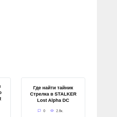
в
Где найти тайник
о
Стрелка в STALKER
R
Lost Alpha DC
0
2.8к.