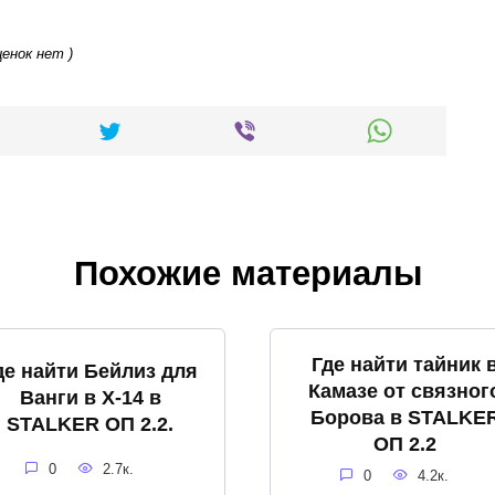
ценок нет )
Похожие материалы
Где найти тайник 
де найти Бейлиз для
Камазе от связног
Ванги в X-14 в
Борова в STALKE
STALKER ОП 2.2.
ОП 2.2
0
2.7к.
0
4.2к.