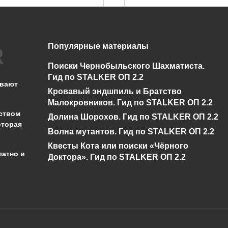
Популярные материалы
Нет диалога про
Спавнер для
Бизоны у Креста в
STALKER ОП 2.2 +
Поиски Чернобыльского Шахматиста.
Сталкер ОП 2.2
показометр
Гид по STALKER ОП 2.2
ывают
Кровавый эндшпиль и Братство
0
5.2к.
0
13.3к.
Малокровников. Гид по STALKER ОП 2.2
ством
Долина Шорохов. Гид по STALKER ОП 2.2
оторая
Волна мутантов. Гид по STALKER ОП 2.2
Квесты Кота или поиски «Чёрного
латно и
Доктора». Гид по STALKER ОП 2.2
администрации сайта на проверку 
о):