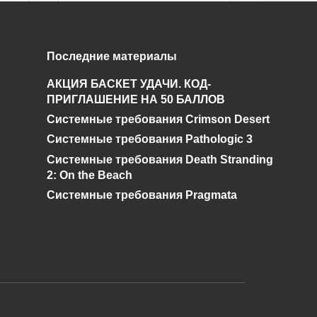
Поиски
Последние материалы
Чернобыльского
АКЦИЯ БАСКЕТ УДАЧИ. КОД-
Шахматиста. Гид по
ПРИГЛАШЕНИЕ НА 50 БАЛЛОВ
STALKER ОП 2.2
Системные требования Crimson Desert
0
92.5к.
Системные требования Pathologic 3
Системные требования Death Stranding
2: On the Beach
Системные требования Pragmata
и дальнейшее исправление при