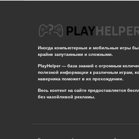
Не появляется Кот в
STALKER ОП 2.2
Иногда компьютерные и мобильные игры б
0
3.3к.
крайне запутанными и сложными.
PlayHelper — база знаний
с огромным количе
полезной информации к различным играм, к
наверняка поможет в их прохождении.
Сообщить об ошибке
Весь контент на сайте предоставляется бесп
без назойливой рекламы.
Следующий текст будет отправлен 
необходимости:
В чём именно ошибка? (опциональн