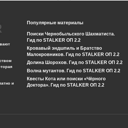
Популярные материалы
Нет диалога про
Спавнер для
Бизоны у Креста в
STALKER ОП 2.2 +
Поиски Чернобыльского Шахматиста.
Сталкер ОП 2.2
показометр
Гид по STALKER ОП 2.2
ывают
Кровавый эндшпиль и Братство
0
5.2к.
0
13.3к.
Малокровников. Гид по STALKER ОП 2.2
ством
Долина Шорохов. Гид по STALKER ОП 2.2
оторая
Волна мутантов. Гид по STALKER ОП 2.2
Квесты Кота или поиски «Чёрного
латно и
Доктора». Гид по STALKER ОП 2.2
администрации сайта на проверку 
о):