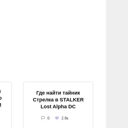
в
Где найти тайник
о
Стрелка в STALKER
R
Lost Alpha DC
0
2.8к.