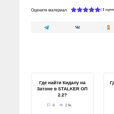
(
1
оценк
Оцените материал
Где найти Кидалу на
Г
Затоне в STALKER ОП
2.2?
0
2.9к.