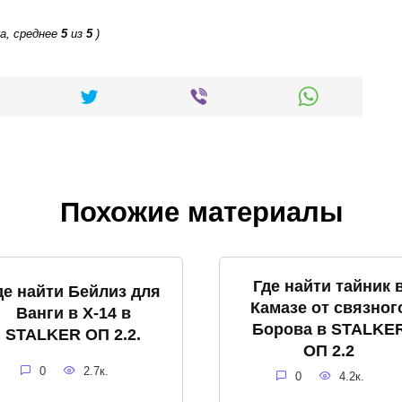
а, среднее
5
из
5
)
Похожие материалы
Где найти тайник 
де найти Бейлиз для
Камазе от связног
Ванги в X-14 в
Борова в STALKE
STALKER ОП 2.2.
ОП 2.2
0
2.7к.
0
4.2к.