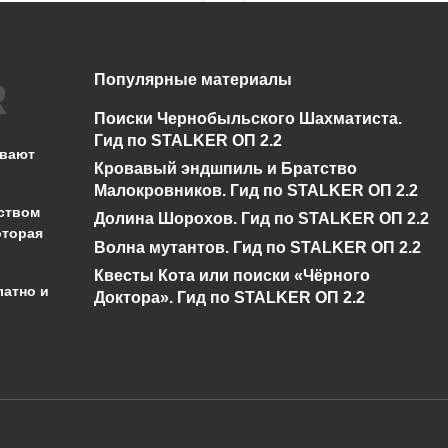
Популярные материалы
Нет диалога про
Спавнер для
Бизоны у Креста в
STALKER ОП 2.2 +
Поиски Чернобыльского Шахматиста.
Сталкер ОП 2.2
показометр
Гид по STALKER ОП 2.2
ывают
Кровавый эндшпиль и Братство
0
5.2к.
0
13.3к.
Малокровников. Гид по STALKER ОП 2.2
ством
Долина Шорохов. Гид по STALKER ОП 2.2
оторая
Волна мутантов. Гид по STALKER ОП 2.2
Квесты Кота или поиски «Чёрного
латно и
Доктора». Гид по STALKER ОП 2.2
администрации сайта на проверку 
о):