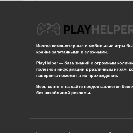
Не появляется Кот в
STALKER ОП 2.2
Иногда компьютерные и мобильные игры б
0
3.3к.
крайне запутанными и сложными.
PlayHelper — база знаний
с огромным количе
полезной информации к различным играм, к
наверняка поможет в их прохождении.
Сообщить об ошибке
Весь контент на сайте предоставляется бесп
без назойливой рекламы.
Следующий текст будет отправлен 
необходимости:
В чём именно ошибка? (опциональн