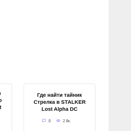
в
Где найти тайник
о
Стрелка в STALKER
R
Lost Alpha DC
0
2.8к.