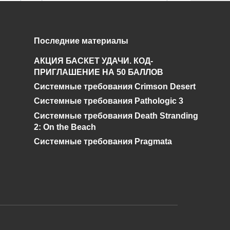
Поиски
Последние материалы
Чернобыльского
АКЦИЯ БАСКЕТ УДАЧИ. КОД-
Шахматиста. Гид по
ПРИГЛАШЕНИЕ НА 50 БАЛЛОВ
STALKER ОП 2.2
Системные требования Crimson Desert
0
92.5к.
Системные требования Pathologic 3
Системные требования Death Stranding
2: On the Beach
Системные требования Pragmata
и дальнейшее исправление при