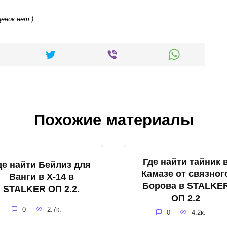
ценок нет )
Похожие материалы
Где найти тайник 
де найти Бейлиз для
Камазе от связног
Ванги в X-14 в
Борова в STALKE
STALKER ОП 2.2.
ОП 2.2
0
2.7к.
0
4.2к.