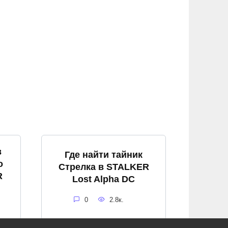
в
Где найти тайник
о
Стрелка в STALKER
R
Lost Alpha DC
0
2.8к.