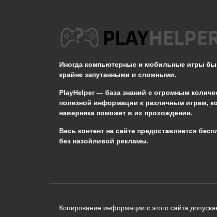
Не появляется Кот в
STALKER ОП 2.2
Иногда компьютерные и мобильные игры б
0
3.3к.
крайне запутанными и сложными.
PlayHelper — база знаний
с огромным количе
полезной информации к различным играм, к
наверняка поможет в их прохождении.
Сообщить об ошибке
Весь контент на сайте предоставляется бесп
без назойливой рекламы.
Следующий текст будет отправлен 
необходимости:
В чём именно ошибка? (опциональн
Копирование информации с этого сайта допускае