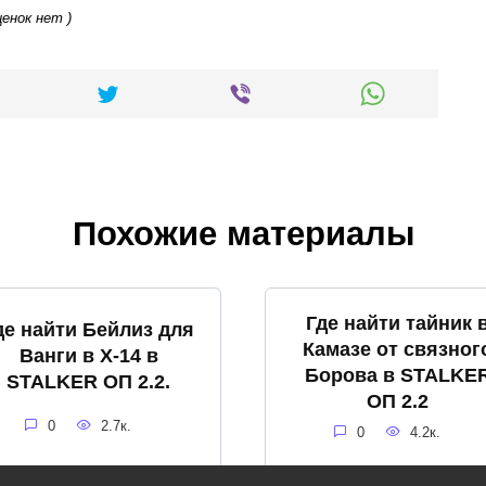
ценок нет )
Похожие материалы
Где найти тайник 
де найти Бейлиз для
Камазе от связног
Ванги в X-14 в
Борова в STALKE
STALKER ОП 2.2.
ОП 2.2
0
2.7к.
0
4.2к.