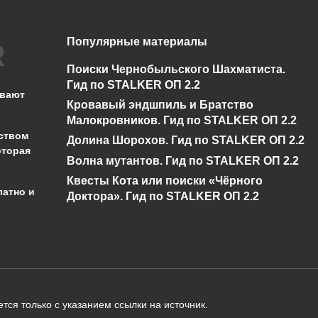
Популярные материалы
Нет диалога про
Спавнер для
Бизоны у Креста в
STALKER ОП 2.2 +
Поиски Чернобыльского Шахматиста.
Сталкер ОП 2.2
показометр
Гид по STALKER ОП 2.2
ывают
Кровавый эндшпиль и Братство
0
5.2к.
0
13.3к.
Малокровников. Гид по STALKER ОП 2.2
ством
Долина Шорохов. Гид по STALKER ОП 2.2
оторая
Волна мутантов. Гид по STALKER ОП 2.2
Квесты Кота или поиски «Чёрного
латно и
Доктора». Гид по STALKER ОП 2.2
администрации сайта на проверку 
о):
тся только с указанием ссылки на источник.