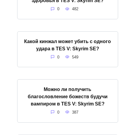
здоровья в TES V: Skyrim SE?
0
482
Какой кинжал может убить с одного
удара в TES V: Skyrim SE?
0
549
Можно ли получить
благословление божеств будучи
вампиром в TES V: Skyrim SE?
0
387