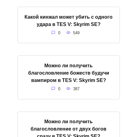
Какой кинжал может убить с одного
удара в TES V: Skyrim SE?
0
549
Можно ли получить
благословление божеств будучи
вампиром в TES V: Skyrim SE?
0
387
Можно ли получить
благословление от двух богов
сразу в TES V: Skyrim SE?