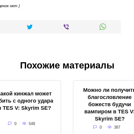
ценок нет )
Похожие материалы
Можно ли получит
Какой кинжал может
благословление
бить с одного удара
божеств будучи
в TES V: Skyrim SE?
вампиром в TES V
Skyrim SE?
0
549
0
387