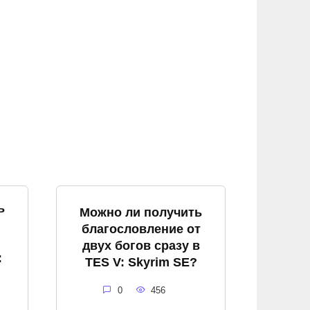
ь
Можно ли получить
благословление от
двух богов сразу в
:
TES V: Skyrim SE?
0
456