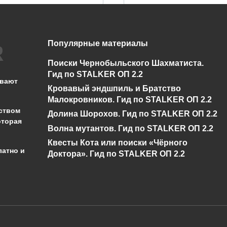
Популярные материалы
Где найти камни
Сколько всего камн
хранители в TES V:
хранителей в TES V
Поиски Чернобыльского Шахматиста.
Skyrim SE?
Skyrim SE?
Гид по STALKER ОП 2.2
ывают
Кровавый эндшпиль и Братство
0
548
0
444
Малокровников. Гид по STALKER ОП 2.2
ством
Долина Шорохов. Гид по STALKER ОП 2.2
оторая
Волна мутантов. Гид по STALKER ОП 2.2
Квесты Кота или поиски «Чёрного
латно и
Доктора». Гид по STALKER ОП 2.2
администрации сайта на проверку 
о):