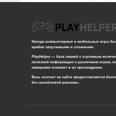
Можно ли взять
благословение двух
камней хранителей в
TES V: Skyrim SE?
Иногда компьютерные и мобильные игры б
крайне запутанными и сложными.
0
519
PlayHelper — база знаний
с огромным количе
полезной информации к различным играм, к
наверняка поможет в их прохождении.
Сообщить об ошибке
Весь контент на сайте предоставляется бесп
без назойливой рекламы.
Следующий текст будет отправлен 
необходимости:
В чём именно ошибка? (опциональн