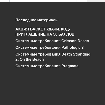
Как получить
Последние материалы
ей
бесконечное
:
АКЦИЯ БАСКЕТ УДАЧИ. КОД-
зачарование в TES V:
ПРИГЛАШЕНИЕ НА 50 БАЛЛОВ
Skyrim SE?
Системные требования Crimson Desert
0
574
Системные требования Pathologic 3
Системные требования Death Stranding
2: On the Beach
Системные требования Pragmata
и дальнейшее исправление при