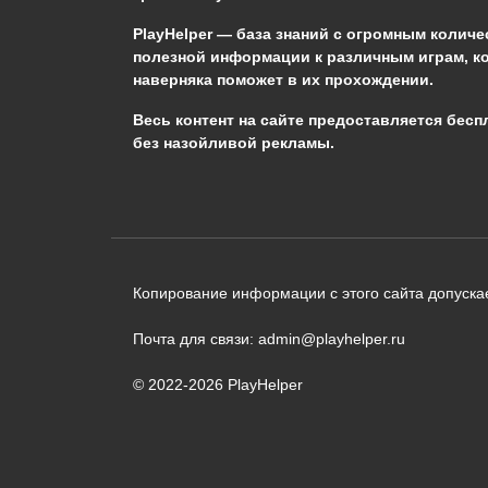
PlayHelper — база знаний
с огромным количе
полезной информации к различным играм, к
наверняка поможет в их прохождении.
Сообщить об ошибке
Весь контент на сайте предоставляется бесп
без назойливой рекламы.
Следующий текст будет отправлен 
необходимости:
В чём именно ошибка? (опциональн
Копирование информации с этого сайта допускае
Почта для связи: admin@playhelper.ru
© 2022-2026 PlayHelper
Отправить