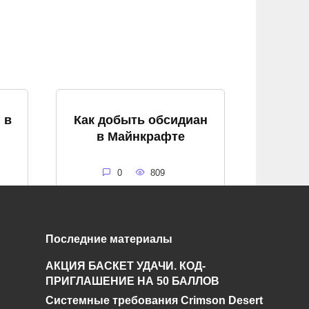
 в
Как добыть обсидиан
в Майнкрафте
0
809
Последние материалы
Как потушить костер в
АКЦИЯ БАСКЕТ УДАЧИ. КОД-
в
майнкрафте
ПРИГЛАШЕНИЕ НА 50 БАЛЛОВ
Системные требования Crimson Desert
0
885