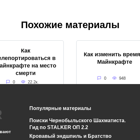
Похожие материалы
Как
Как изменить время
елепортироваться в
Майнкрафте
айнкрафте на место
смерти
0
948
0
22.2к.
Популярные материалы
Как использовать
ак покрасить стекло
Поиски Чернобыльского Шахматиста.
стол картогрофа 
в Майнкрафт
Гид по STALKER ОП 2.2
Майнкрафт
ывают
Кровавый эндшпиль и Братство
0
866
0
1к.