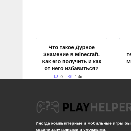
Что такое Дурное
Знамение в Minecraft.
т
Как его получить и как
М
от него избавиться?
0
1.4к.
Как посмотреть чанки
К
в Майнкрафт
Иногда компьютерные и мобильные игры б
0
1.6к.
крайне запутанными и сложными.