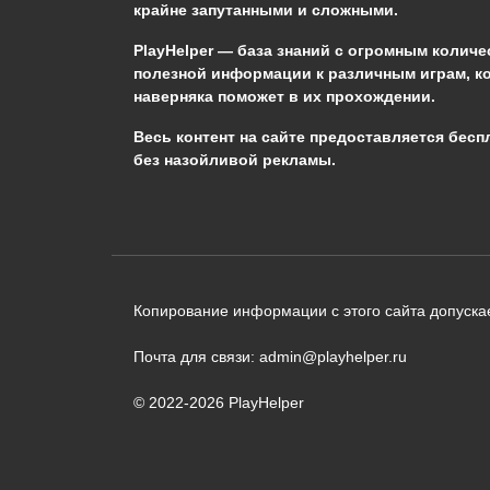
крайне запутанными и сложными.
0
518
PlayHelper — база знаний
с огромным количе
полезной информации к различным играм, к
наверняка поможет в их прохождении.
Сообщить об ошибке
Весь контент на сайте предоставляется бесп
без назойливой рекламы.
Следующий текст будет отправлен 
необходимости:
В чём именно ошибка? (опциональн
Копирование информации с этого сайта допускае
Почта для связи: admin@playhelper.ru
© 2022-2026 PlayHelper
Отправить