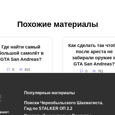
Похожие материалы
Как сделать так что
Где найти самый
после ареста не
большой самолёт в
забирали оружие 
GTA San Andreas?
GTA San Andreas?
0
815
0
761
Популярные материалы
Где найти
Где найти самолёт 
Поиски Чернобыльского Шахматиста.
фотоаппарат в GTA
GTA San Andreas
Гид по STALKER ОП 2.2
San Andreas
ывают