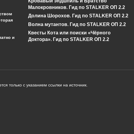
Кровавый эндшпиль и Братство
0
518
0
922
Малокровников. Гид по STALKER ОП 2.2
ством
Долина Шорохов. Гид по STALKER ОП 2.2
оторая
Волна мутантов. Гид по STALKER ОП 2.2
Квесты Кота или поиски «Чёрного
латно и
Доктора». Гид по STALKER ОП 2.2
администрации сайта на проверку 
о):
тся только с указанием ссылки на источник.