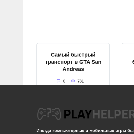
Самый быстрый
транспорт в GTA San
Andreas
0
781
Где найти самолёт
Andromeda в GTA San
Andreas?
Иногда компьютерные и мобильные игры б