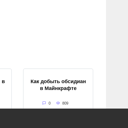
 в
Как добыть обсидиан
в Майнкрафте
0
809