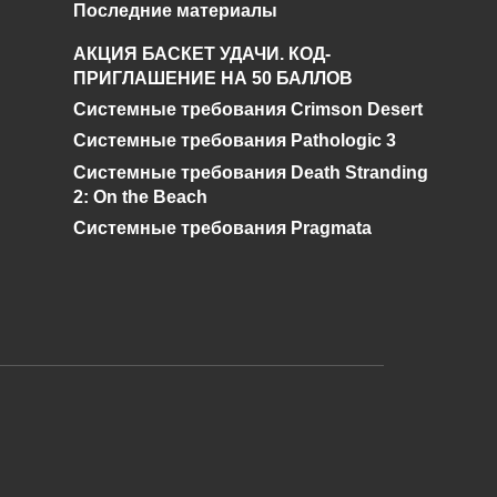
Последние материалы
Как потушить костер в
АКЦИЯ БАСКЕТ УДАЧИ. КОД-
в
майнкрафте
ПРИГЛАШЕНИЕ НА 50 БАЛЛОВ
Системные требования Crimson Desert
0
885
Системные требования Pathologic 3
Системные требования Death Stranding
2: On the Beach
Системные требования Pragmata
и дальнейшее исправление при