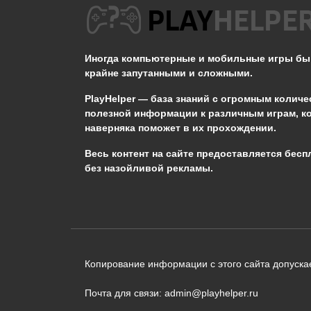
Как посмотреть чанки
К
в Майнкрафт
Иногда компьютерные и мобильные игры б
0
1.6к.
крайне запутанными и сложными.
PlayHelper — база знаний
с огромным количе
полезной информации к различным играм, к
наверняка поможет в их прохождении.
Сообщить об ошибке
Весь контент на сайте предоставляется бесп
без назойливой рекламы.
Следующий текст будет отправлен 
необходимости:
В чём именно ошибка? (опциональн
Копирование информации с этого сайта допускае
Почта для связи: admin@playhelper.ru