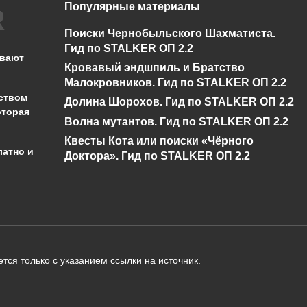
Популярные материалы
Как использовать
ак покрасить стекло
Поиски Чернобыльского Шахматиста.
стол картогрофа 
в Майнкрафт
Гид по STALKER ОП 2.2
Майнкрафт
ывают
Кровавый эндшпиль и Братство
0
866
0
1к.
Малокровников. Гид по STALKER ОП 2.2
ством
Долина Шорохов. Гид по STALKER ОП 2.2
оторая
Волна мутантов. Гид по STALKER ОП 2.2
Квесты Кота или поиски «Чёрного
латно и
Доктора». Гид по STALKER ОП 2.2
администрации сайта на проверку 
о):
тся только с указанием ссылки на источник.