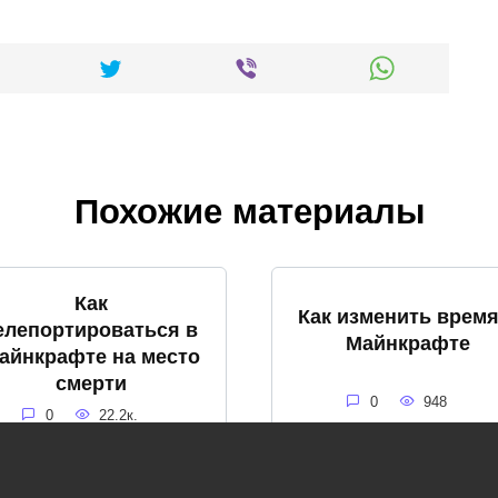
Похожие материалы
Как
Как изменить время
елепортироваться в
Майнкрафте
айнкрафте на место
смерти
0
948
0
22.2к.