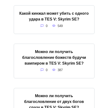
Какой кинжал может убить с одного
удара в TES V: Skyrim SE?
0
549
Можно ли получить
благословление божеств будучи
вампиром в TES V: Skyrim SE?
0
387
Можно ли получить
благословление от двух богов
сразу в TES V: Skyrim SE?