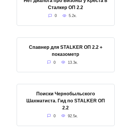
Нет диалога про Бизоны у Креста в
Сталкер ОП 2.2
0
5.2к.
Спавнер для STALKER ОП 2.2 +
показометр
0
13.3к.
Поиски Чернобыльского
Шахматиста. Гид по STALKER ОП
2.2
0
92.5к.