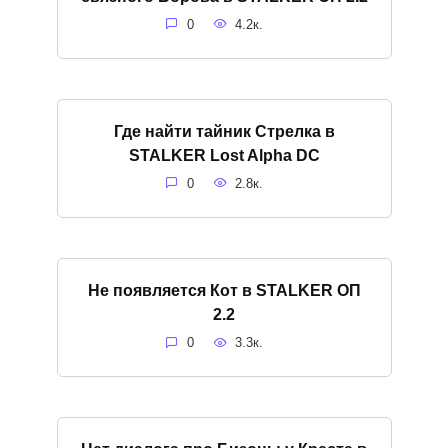
0
4.2к.
Где найти тайник Стрелка в
STALKER Lost Alpha DC
0
2.8к.
Не появляется Кот в STALKER ОП
2.2
0
3.3к.