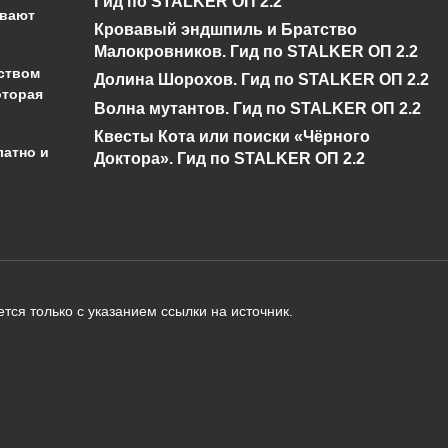
Гид по STALKER ОП 2.2
Майнкрафт
ывают
Кровавый эндшпиль и Братство
0
866
0
1к.
Малокровников. Гид по STALKER ОП 2.2
ством
Долина Шорохов. Гид по STALKER ОП 2.2
оторая
Волна мутантов. Гид по STALKER ОП 2.2
Квесты Кота или поиски «Чёрного
латно и
Доктора». Гид по STALKER ОП 2.2
администрации сайта на проверку 
о):
тся только с указанием ссылки на источник.