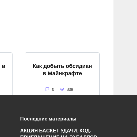
 в
Как добыть обсидиан
в Майнкрафте
0
809
Последние материалы
Как потушить костер в
АКЦИЯ БАСКЕТ УДАЧИ. КОД-
в
майнкрафте