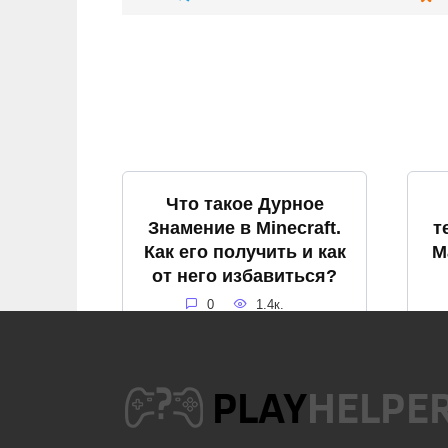
Что такое Дурное
Знамение в Minecraft.
т
Как его получить и как
М
от него избавиться?
0
1.4к.
Как посмотреть чанки
К
в Майнкрафт