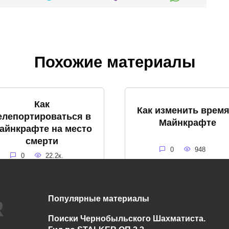
Похожие материалы
Как
Как изменить время
елепортироваться в
Майнкрафте
айнкрафте на место
смерти
0
948
0
22.2к.
Популярные материалы
Как использовать
ак покрасить стекло
Поиски Чернобыльского Шахматиста.
стол картогрофа 
в Майнкрафт