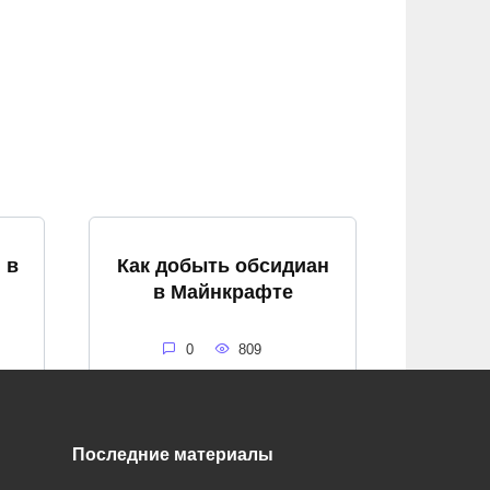
 в
Как добыть обсидиан
в Майнкрафте
0
809
Последние материалы
Как потушить костер в