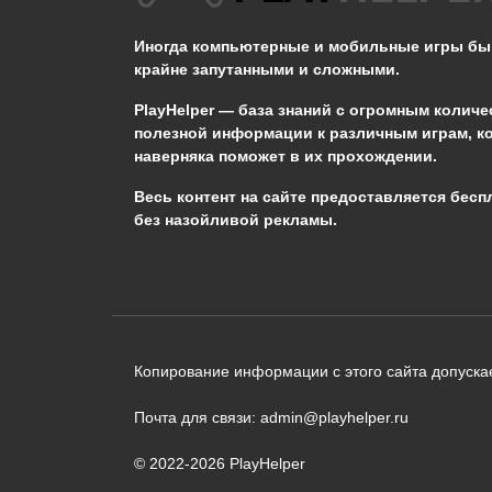
в Майнкрафт
Иногда компьютерные и мобильные игры б
0
1.6к.
крайне запутанными и сложными.
PlayHelper — база знаний
с огромным количе
полезной информации к различным играм, к
наверняка поможет в их прохождении.
Сообщить об ошибке
Весь контент на сайте предоставляется бесп
без назойливой рекламы.
Следующий текст будет отправлен 
необходимости:
В чём именно ошибка? (опциональн
Копирование информации с этого сайта допускае
Почта для связи: admin@playhelper.ru
© 2022-2026 PlayHelper