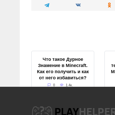
Что такое Дурное
Знамение в Minecraft.
т
Как его получить и как
М
от него избавиться?
0
1.4к.
Как посмотреть чанки
К