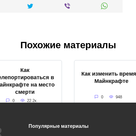
Похожие материалы
Как
Как изменить время
елепортироваться в
Майнкрафте
айнкрафте на место
смерти
0
948
0
22.2к.
Популярные материалы
Как использовать
ак покрасить стекло