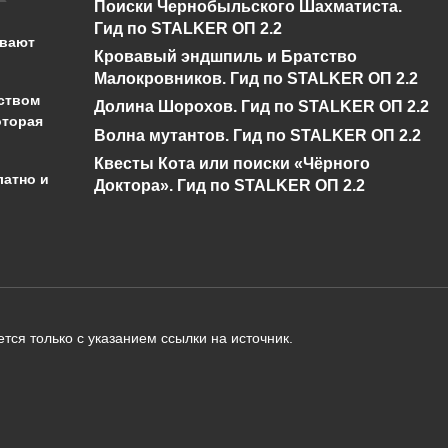
Поиски Чернобыльского Шахматиста.
стол картогрофа 
в Майнкрафт
Гид по STALKER ОП 2.2
Майнкрафт
ывают
Кровавый эндшпиль и Братство
0
866
0
1к.
Малокровников. Гид по STALKER ОП 2.2
ством
Долина Шорохов. Гид по STALKER ОП 2.2
оторая
Волна мутантов. Гид по STALKER ОП 2.2
Квесты Кота или поиски «Чёрного
латно и
Доктора». Гид по STALKER ОП 2.2
администрации сайта на проверку 
о):
тся только с указанием ссылки на источник.