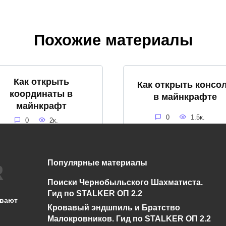
Похожие материалы
Как открыть
Как открыть консо
координаты в
в майнкрафте
майнкрафт
0
1.5к.
0
2к.
Популярные материалы
Как очистить чат в
Как создать регион
Поиски Чернобыльского Шахматиста.
Майнкрафте
Майнкрафте
Гид по STALKER ОП 2.2
ывают
Кровавый эндшпиль и Братство
0
6.3к.
0
1.5к.
Малокровников. Гид по STALKER ОП 2.2