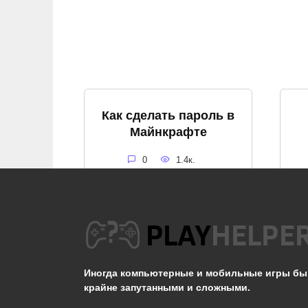
Как сделать пароль в
Майнкрафте
0
1.4к.
Как включить дождь в
Майнкрафте
Иногда компьютерные и мобильные игры б
0
1.4к.
крайне запутанными и сложными.