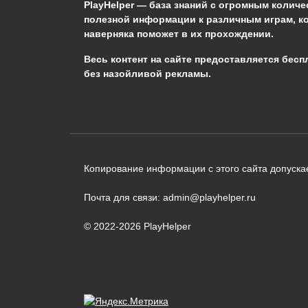
PlayHelper — база знаний
с огромным количе
полезной информации к различным играм, к
наверняка поможет в их прохождении.
Сообщить об ошибке
Весь контент на сайте предоставляется бесп
без назойливой рекламы.
Следующий текст будет отправлен 
необходимости:
В чём именно ошибка? (опциональн
Копирование информации с этого сайта допускае
Почта для связи: admin@playhelper.ru
© 2022-2026 PlayHelper
Отправить