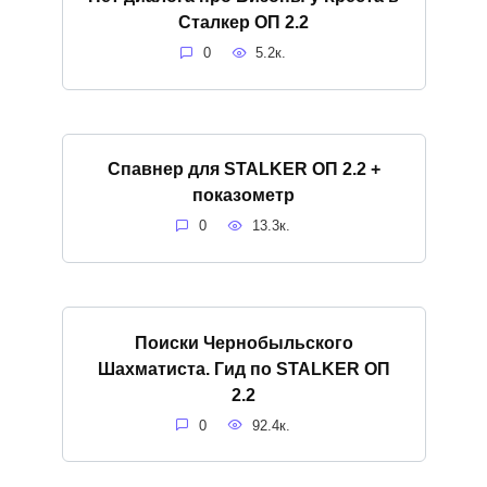
Сталкер ОП 2.2
0
5.2к.
Спавнер для STALKER ОП 2.2 +
показометр
0
13.3к.
Поиски Чернобыльского
Шахматиста. Гид по STALKER ОП
2.2
0
92.4к.