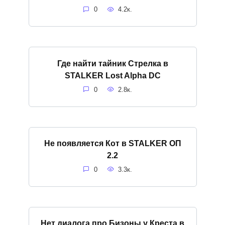
0
4.2к.
Где найти тайник Стрелка в
STALKER Lost Alpha DC
0
2.8к.
Не появляется Кот в STALKER ОП
2.2
0
3.3к.
Нет диалога про Бизоны у Креста в