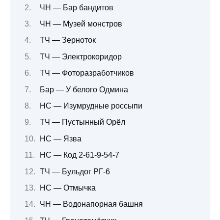
ЧН — Бар бандитов
ЧН — Музей монстров
ТЧ — Зерноток
ТЧ — Электрокоридор
ТЧ — Фоторазработчиков
Бар — У белого Одмина
НС — Изумрудные россыпи
ТЧ — Пустынный Орёл
НС — Язва
НС — Код 2-61-9-54-7
ТЧ — Бульдог РГ-6
НС — Отмычка
ЧН — Водонапорная башня