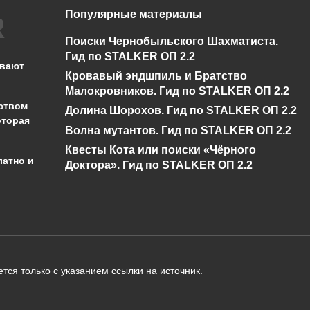
Популярные материалы
Нет диалога про
Спавнер для
Бизоны у Креста в
STALKER ОП 2.2 +
Поиски Чернобыльского Шахматиста.
Сталкер ОП 2.2
показометр
Гид по STALKER ОП 2.2
ывают
Кровавый эндшпиль и Братство
0
5.2к.
0
13.3к.
Малокровников. Гид по STALKER ОП 2.2
ством
Долина Шорохов. Гид по STALKER ОП 2.2
оторая
Волна мутантов. Гид по STALKER ОП 2.2
Квесты Кота или поиски «Чёрного
латно и
Доктора». Гид по STALKER ОП 2.2
администрации сайта на проверку 
о):
тся только с указанием ссылки на источник.