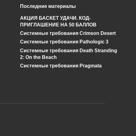
Поиски
Последние материалы
Чернобыльского
АКЦИЯ БАСКЕТ УДАЧИ. КОД-
Шахматиста. Гид по
ПРИГЛАШЕНИЕ НА 50 БАЛЛОВ
STALKER ОП 2.2
Системные требования Crimson Desert
0
92.5к.
Системные требования Pathologic 3
Системные требования Death Stranding
2: On the Beach
Системные требования Pragmata
и дальнейшее исправление при