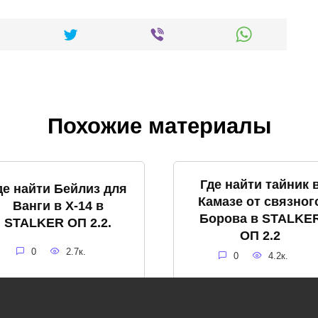
Похожие материалы
Где найти тайник 
де найти Бейлиз для
Камазе от связног
Ванги в X-14 в
Борова в STALKE
STALKER ОП 2.2.
ОП 2.2
0
2.7к.
0
4.2к.