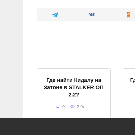
Где найти Кидалу на
Г
Затоне в STALKER ОП
2.2?
0
2.9к.