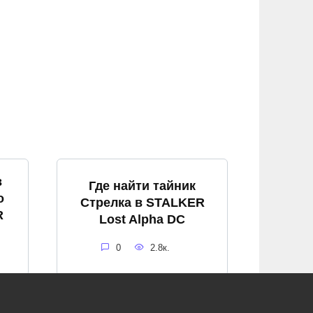
в
Где найти тайник
о
Стрелка в STALKER
R
Lost Alpha DC
0
2.8к.