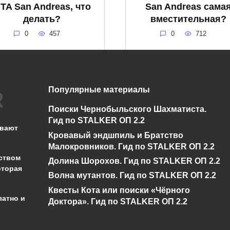
TA San Andreas, что
San Andreas сама
делать?
вместительная?
0
457
0
712
Популярные материалы
Где находятся
Как уменьшить
охранения ( сейвы )
мышцы в GTA Sa
Поиски Чернобыльского Шахматиста.
GTA San Andreas
Andreas
Гид по STALKER ОП 2.2
ывают
Кровавый эндшпиль и Братство
0
678
0
841
Малокровников. Гид по STALKER ОП 2.2
ством
Долина Шорохов. Гид по STALKER ОП 2.2
оторая
Волна мутантов. Гид по STALKER ОП 2.2
Квесты Кота или поиски «Чёрного
латно и
Доктора». Гид по STALKER ОП 2.2
администрации сайта на проверку 