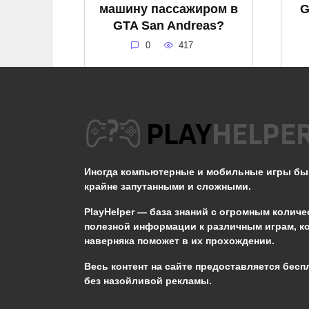
машину пассажиром в
G
GTA San Andreas?
0
417
Где находятся
сохранения ( сейвы )
с
GTA San Andreas
Definitive Edition
Иногда компьютерные и мобильные игры б
крайне запутанными и сложными.
0
1.2к.
PlayHelper — база знаний
с огромным количе
полезной информации к различным играм, к
наверняка поможет в их прохождении.
Сообщить об ошибке
Весь контент на сайте предоставляется бесп
без назойливой рекламы.
Следующий текст будет отправлен 