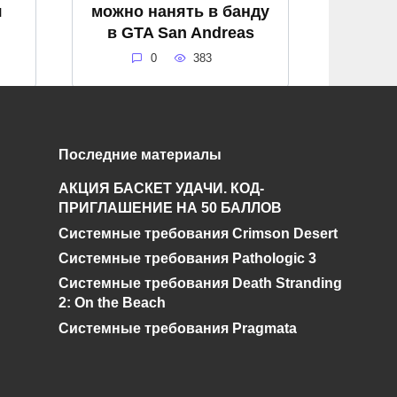
я
можно нанять в банду
в GTA San Andreas
0
383
Последние материалы
Как узнать какой день
n
недели в GTA San
АКЦИЯ БАСКЕТ УДАЧИ. КОД-
Andreas?
ПРИГЛАШЕНИЕ НА 50 БАЛЛОВ
Системные требования Crimson Desert
0
765
Системные требования Pathologic 3
Системные требования Death Stranding
2: On the Beach
Системные требования Pragmata
и дальнейшее исправление при