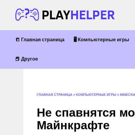
Перейти
к
содержанию
📒 Главная страница
🖥 Компьютерные игры
📕 Другое
ГЛАВНАЯ СТРАНИЦА
»
КОМПЬЮТЕРНЫЕ ИГРЫ
»
MINECR
Не спавнятся м
Майнкрафте