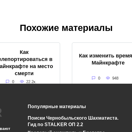
Похожие материалы
Как
Как изменить время
елепортироваться в
Майнкрафте
айнкрафте на место
смерти
0
948
0
22.2к.
Популярные материалы
Как использовать
ак покрасить стекло
Поиски Чернобыльского Шахматиста.
стол картогрофа 
в Майнкрафт
Гид по STALKER ОП 2.2
Майнкрафт
ывают