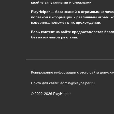
0
1.6к.
крайне запутанными и сложными.
PlayHelper — база знаний
с огромным количе
полезной информации к различным играм, к
наверняка поможет в их прохождении.
Сообщить об ошибке
Весь контент на сайте предоставляется бесп
без назойливой рекламы.
Следующий текст будет отправлен 
необходимости:
В чём именно ошибка? (опциональн
Копирование информации с этого сайта допускае
Почта для связи: admin@playhelper.ru
© 2022-2026 PlayHelper
Отправить