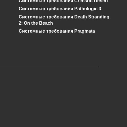
Системные требования Crimson Desert
0
885
Системные требования Pathologic 3
Системные требования Death Stranding
2: On the Beach
Системные требования Pragmata
и дальнейшее исправление при