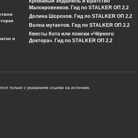
Кровавый эндшпиль и Братство
0
866
0
1к.
Малокровников. Гид по STALKER ОП 2.2
ством
Долина Шорохов. Гид по STALKER ОП 2.2
оторая
Волна мутантов. Гид по STALKER ОП 2.2
Квесты Кота или поиски «Чёрного
латно и
Доктора». Гид по STALKER ОП 2.2
администрации сайта на проверку 
о):
тся только с указанием ссылки на источник.