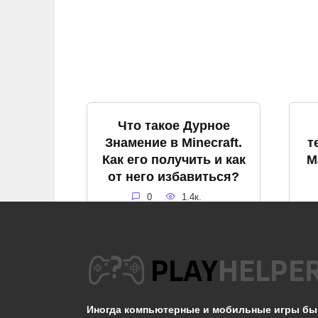
Что такое Дурное
Знамение в Minecraft.
т
Как его получить и как
М
от него избавиться?
0
1.4к.
Как посмотреть чанки
К
в Майнкрафт
Иногда компьютерные и мобильные игры б