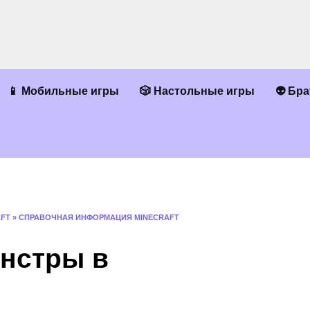
📱 Мобильные игры
🎲 Настольные игры
👽 Бр
AFT
»
СПРАВОЧНАЯ ИНФОРМАЦИЯ MINECRAFT
онстры в