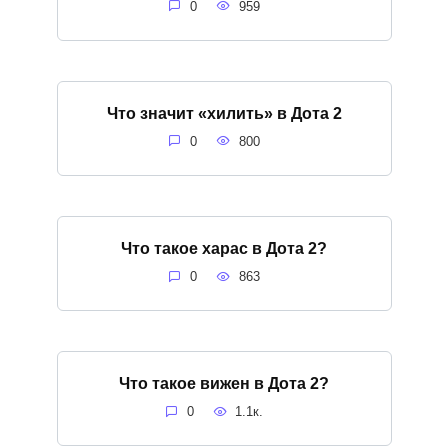
0
959
Что значит «хилить» в Дота 2
0
800
Что такое харас в Дота 2?
0
863
Что такое вижен в Дота 2?
0
1.1к.