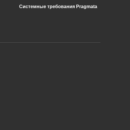
Системные требования Pragmata
и дальнейшее исправление при