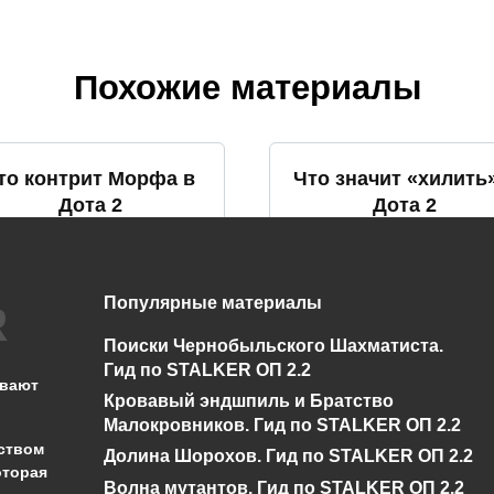
Похожие материалы
то контрит Морфа в
Что значит «хилить
Дота 2
Дота 2
0
959
0
800
Популярные материалы
Поиски Чернобыльского Шахматиста.
то такое фраг в Дота
Что такое импакт 
Гид по STALKER ОП 2.2
2
Дота 2
ывают
Кровавый эндшпиль и Братство
0
1.3к.
0
973
Малокровников. Гид по STALKER ОП 2.2
ством
Долина Шорохов. Гид по STALKER ОП 2.2
оторая
Волна мутантов. Гид по STALKER ОП 2.2