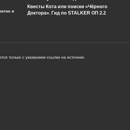
Квесты Кота или поиски «Чёрного
латно и
Доктора». Гид по STALKER ОП 2.2
администрации сайта на проверку 
о):
тся только с указанием ссылки на источник.