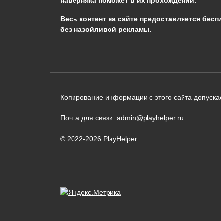
наверняка поможет в их прохождении.
Сообщить об ошибке
Весь контент на сайте предоставляется бесп
без назойливой рекламы.
Следующий текст будет отправлен 
необходимости:
В чём именно ошибка? (опциональн
Копирование информации с этого сайта допускае
Почта для связи: admin@playhelper.ru
© 2022-2026 PlayHelper
Отправить