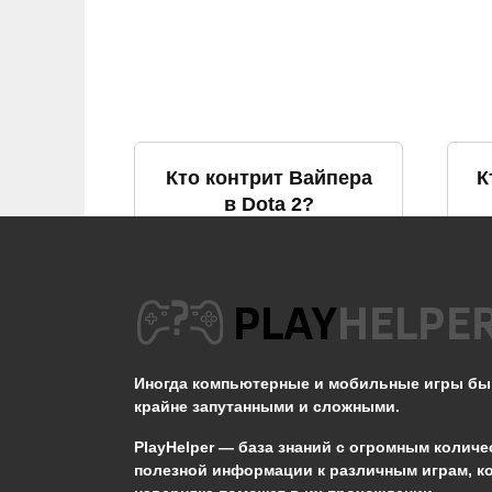
Кто контрит Вайпера
К
в Dota 2?
0
849
Что такое вижен в
Ч
Дота 2?
Иногда компьютерные и мобильные игры б
крайне запутанными и сложными.
0
1.1к.
PlayHelper — база знаний
с огромным количе
полезной информации к различным играм, к