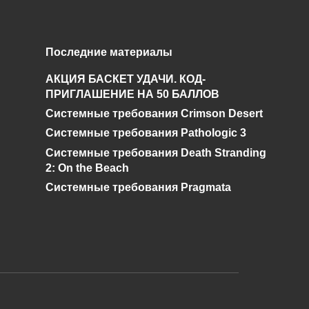
Последние материалы
я
Что такое алый кварц
АКЦИЯ БАСКЕТ УДАЧИ. КОД-
и где его найти в
ПРИГЛАШЕНИЕ НА 50 БАЛЛОВ
Genshin Impact?
Системные требования Crimson Desert
0
528
Системные требования Pathologic 3
Системные требования Death Stranding
2: On the Beach
Системные требования Pragmata
и дальнейшее исправление при