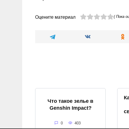
( Пока о
Оцените материал
К
Что такое зелье в
Genshin Impact?
с
0
403