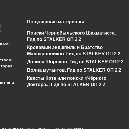
Популярные материалы
Что такое громовое
Что такое снежна
Поиски Чернобыльского Шахматиста.
бедствие в Genshin
буря в Genshin
Гид по STALKER ОП 2.2
Impact?
Impact?
ывают
Кровавый эндшпиль и Братство
0
430
0
346
Малокровников. Гид по STALKER ОП 2.2
ством
Долина Шорохов. Гид по STALKER ОП 2.2
оторая
Волна мутантов. Гид по STALKER ОП 2.2
Квесты Кота или поиски «Чёрного
латно и
Доктора». Гид по STALKER ОП 2.2
администрации сайта на проверку 
о):
тся только с указанием ссылки на источник.