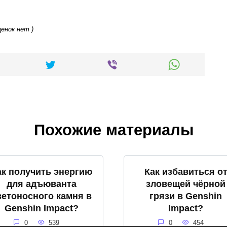
ценок нет )
Похожие материалы
ак получить энергию
Как избавиться о
для адъюванта
зловещей чёрной
ветоносного камня в
грязи в Genshin
Genshin Impact?
Impact?
0
539
0
454