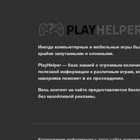
Как спастись от
громового бедствия в
Genshin Impact?
Иногда компьютерные и мобильные игры б
крайне запутанными и сложными.
0
653
PlayHelper — база знаний
с огромным количе
полезной информации к различным играм, к
наверняка поможет в их прохождении.
Сообщить об ошибке
Весь контент на сайте предоставляется бесп
без назойливой рекламы.
Следующий текст будет отправлен 
необходимости:
В чём именно ошибка? (опциональн
Копирование информации с этого сайта допускае