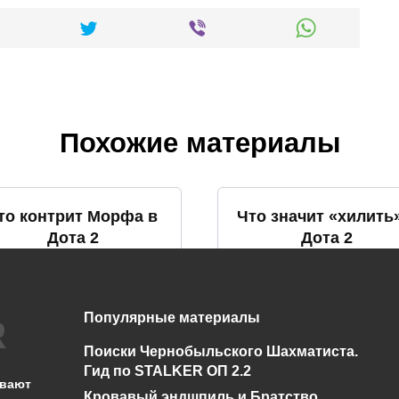
Похожие материалы
то контрит Морфа в
Что значит «хилить
Дота 2
Дота 2
0
959
0
800
Популярные материалы
Поиски Чернобыльского Шахматиста.
то такое хайграунд в
Что такое фраг в До
Гид по STALKER ОП 2.2
Дота 2
2
ывают
Кровавый эндшпиль и Братство