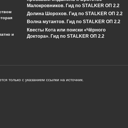
0
806
0
1.3к.
Малокровников. Гид по STALKER ОП 2.2
ством
Долина Шорохов. Гид по STALKER ОП 2.2
оторая
Волна мутантов. Гид по STALKER ОП 2.2
Квесты Кота или поиски «Чёрного
латно и
Доктора». Гид по STALKER ОП 2.2
администрации сайта на проверку 
о):
тся только с указанием ссылки на источник.