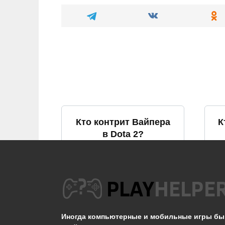
Кто контрит Вайпера
К
в Dota 2?
0
849
Что такое вижен в
Ч
Дота 2?
Иногда компьютерные и мобильные игры б