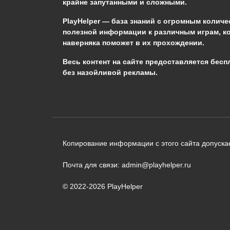
крайне запутанными и сложными.
0
1.1к.
PlayHelper — база знаний
с огромным количе
полезной информации к различным играм, к
наверняка поможет в их прохождении.
Сообщить об ошибке
Весь контент на сайте предоставляется бесп
без назойливой рекламы.
Следующий текст будет отправлен 
необходимости:
В чём именно ошибка? (опциональн
Копирование информации с этого сайта допускае
Почта для связи: admin@playhelper.ru
© 2022-2026 PlayHelper
Отправить