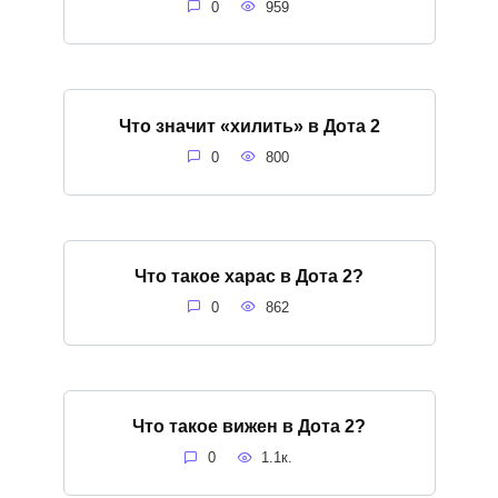
0
959
Что значит «хилить» в Дота 2
0
800
Что такое харас в Дота 2?
0
862
Что такое вижен в Дота 2?
0
1.1к.