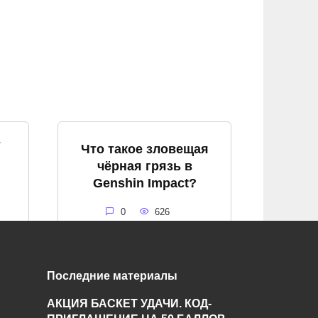
т
Что такое зловещая
чёрная грязь в
Genshin Impact?
0
626
Последние материалы
я
Что такое алый кварц
АКЦИЯ БАСКЕТ УДАЧИ. КОД-
и где его найти в