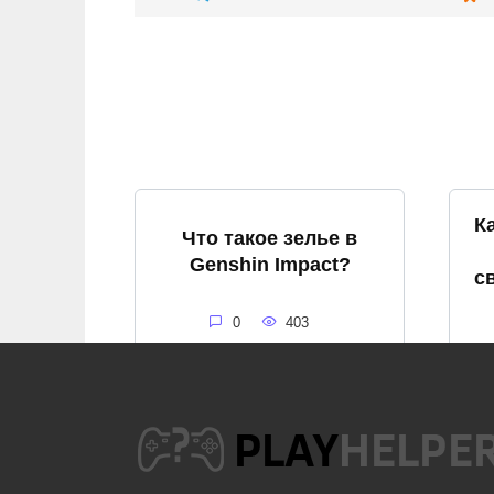
К
Что такое зелье в
Genshin Impact?
с
0
403
Как спастись от
громового бедствия в