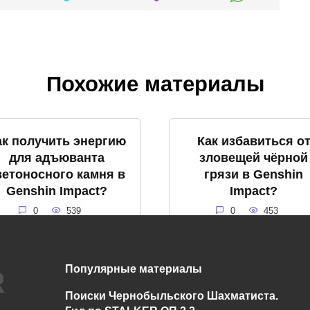
Похожие материалы
ак получить энергию
Как избавиться о
для адъюванта
зловещей чёрной
ветоносного камня в
грязи в Genshin
Genshin Impact?
Impact?
0
539
0
453
Популярные материалы
Что такое громовое
Что такое снежна
Поиски Чернобыльского Шахматиста.
бедствие в Genshin
буря в Genshin