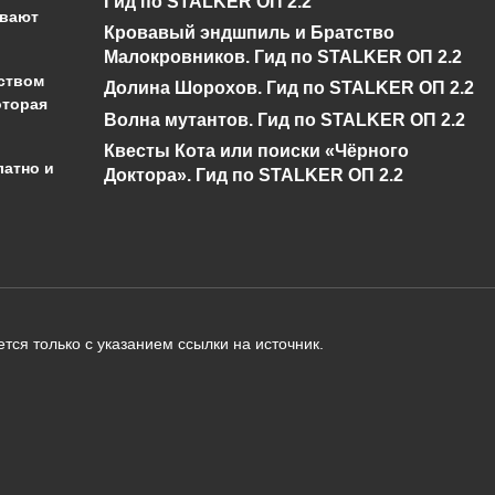
Гид по STALKER ОП 2.2
Impact?
Impact?
ывают
Кровавый эндшпиль и Братство
0
430
0
346
Малокровников. Гид по STALKER ОП 2.2
ством
Долина Шорохов. Гид по STALKER ОП 2.2
оторая
Волна мутантов. Гид по STALKER ОП 2.2
Квесты Кота или поиски «Чёрного
латно и
Доктора». Гид по STALKER ОП 2.2
администрации сайта на проверку 
о):
тся только с указанием ссылки на источник.