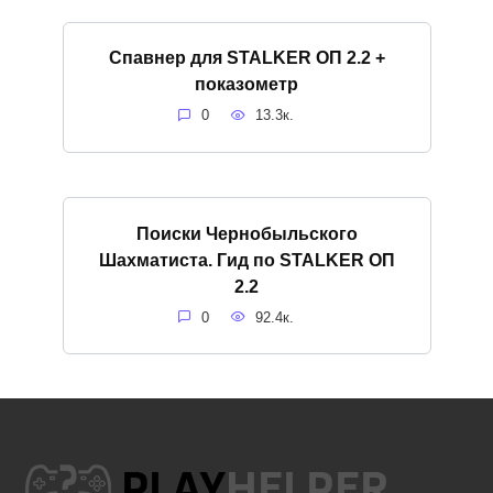
Спавнер для STALKER ОП 2.2 +
показометр
0
13.3к.
Поиски Чернобыльского
Шахматиста. Гид по STALKER ОП
2.2
0
92.4к.