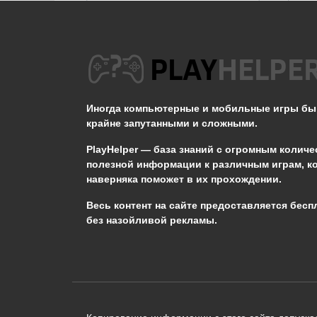
Не появляется Кот в
STALKER ОП 2.2
Иногда компьютерные и мобильные игры б
0
3.3к.
крайне запутанными и сложными.
PlayHelper — база знаний
с огромным количе
полезной информации к различным играм, к
наверняка поможет в их прохождении.
Сообщить об ошибке
Весь контент на сайте предоставляется бесп
без назойливой рекламы.
Следующий текст будет отправлен 
необходимости:
В чём именно ошибка? (опциональн