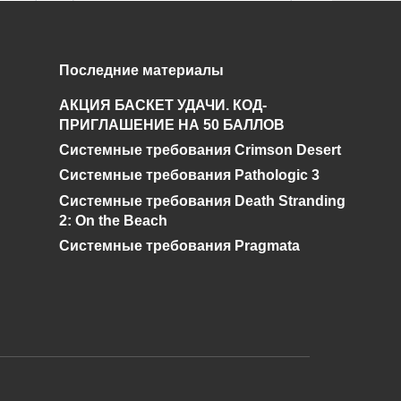
Поиски
Последние материалы
Чернобыльского
АКЦИЯ БАСКЕТ УДАЧИ. КОД-
Шахматиста. Гид по
ПРИГЛАШЕНИЕ НА 50 БАЛЛОВ
STALKER ОП 2.2
Системные требования Crimson Desert
0
92.5к.
Системные требования Pathologic 3
Системные требования Death Stranding
2: On the Beach
Системные требования Pragmata
и дальнейшее исправление при