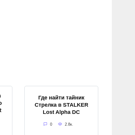
в
Где найти тайник
о
Стрелка в STALKER
R
Lost Alpha DC
0
2.8к.