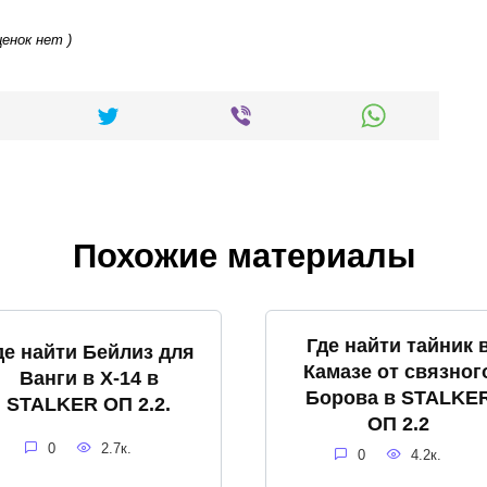
ценок нет )
Похожие материалы
Где найти тайник 
де найти Бейлиз для
Камазе от связног
Ванги в X-14 в
Борова в STALKE
STALKER ОП 2.2.
ОП 2.2
0
2.7к.
0
4.2к.