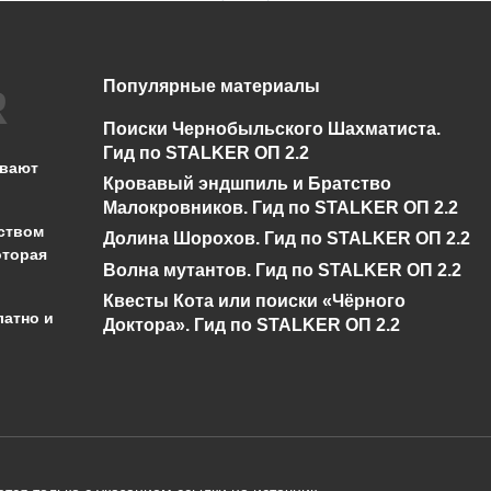
Популярные материалы
Нет диалога про
Спавнер для
Бизоны у Креста в
STALKER ОП 2.2 +
Поиски Чернобыльского Шахматиста.
Сталкер ОП 2.2
показометр
Гид по STALKER ОП 2.2
ывают
Кровавый эндшпиль и Братство
0
5.2к.
0
13.3к.
Малокровников. Гид по STALKER ОП 2.2
ством
Долина Шорохов. Гид по STALKER ОП 2.2
оторая
Волна мутантов. Гид по STALKER ОП 2.2
Квесты Кота или поиски «Чёрного
латно и
Доктора». Гид по STALKER ОП 2.2
администрации сайта на проверку 
о):