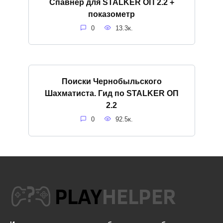
Спавнер для STALKER ОП 2.2 +
показометр
0
13.3к.
Поиски Чернобыльского
Шахматиста. Гид по STALKER ОП
2.2
0
92.5к.