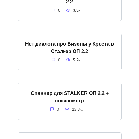
2.2
0
3.3к.
Нет диалога про Бизоны у Креста в
Сталкер ОП 2.2
0
5.2к.
Спавнер для STALKER ОП 2.2 +
показометр
0
13.3к.