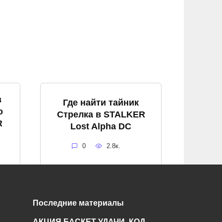
в
Где найти тайник
о
Стрелка в STALKER
R
Lost Alpha DC
0
2.8к.
Поиски
Последние материалы
Чернобыльского
АКЦИЯ БАСКЕТ УДАЧИ. КОД-