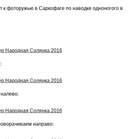
рт к фоторужью в Саркофаге по наводке одноногого в
:
 налево:
поворачиваем направо: