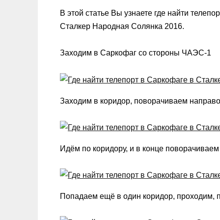
В этой статье Вы узнаете где найти телепо
Сталкер Народная Солянка 2016.
Заходим в Саркофаг со стороны ЧАЭС-1
Заходим в коридор, поворачиваем направо
Идём по коридору, и в конце поворачиваем
Попадаем ещё в один коридор, проходим, 