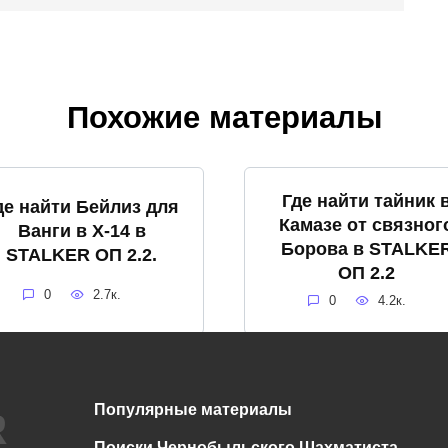
Похожие материалы
Где найти тайник 
де найти Бейлиз для
Камазе от связног
Ванги в X-14 в
Борова в STALKE
STALKER ОП 2.2.
ОП 2.2
0
2.7к.
0
4.2к.
Популярные материалы
Нет диалога про
Спавнер для
Бизоны у Креста в
STALKER ОП 2.2 +
Поиски Чернобыльского Шахматиста.