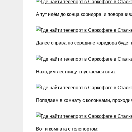
А тут идём до конца коридора, и поворачи
Далее справа по середине коридора будет
Находим лестницу, спускаемся вниз:
Попадаем в комнату с колоннами, проходи
Вот и комната с телепортом: