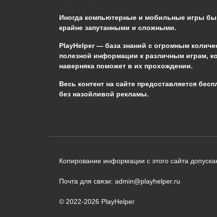
Иногда компьютерные и мобильные игры б
0
3.3к.
крайне запутанными и сложными.
PlayHelper — база знаний
с огромным количе
полезной информации к различным играм, к
наверняка поможет в их прохождении.
Сообщить об ошибке
Весь контент на сайте предоставляется бесп
без назойливой рекламы.
Следующий текст будет отправлен 
необходимости:
В чём именно ошибка? (опциональн
Копирование информации с этого сайта допускае
Почта для связи: admin@playhelper.ru
© 2022-2026 PlayHelper