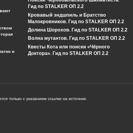
Сталкер ОП 2.2
показометр
Гид по STALKER ОП 2.2
ывают
Кровавый эндшпиль и Братство
0
5.2к.
0
13.3к.
Малокровников. Гид по STALKER ОП 2.2
ством
Долина Шорохов. Гид по STALKER ОП 2.2
оторая
Волна мутантов. Гид по STALKER ОП 2.2
Квесты Кота или поиски «Чёрного
латно и
Доктора». Гид по STALKER ОП 2.2
администрации сайта на проверку 
о):
тся только с указанием ссылки на источник.