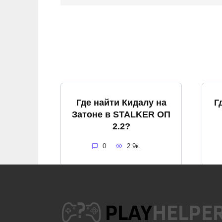
Где найти Кидалу на
Г
Затоне в STALKER ОП
2.2?
0
2.9к.
Не появляется Кот в
STALKER ОП 2.2