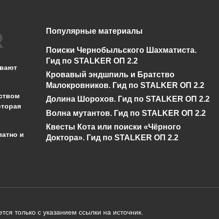
Популярные материалы
Нет диалога про
Спавнер для
Бизоны у Креста в
STALKER ОП 2.2 +
Поиски Чернобыльского Шахматиста.
Сталкер ОП 2.2
показометр
Гид по STALKER ОП 2.2
ывают
Кровавый эндшпиль и Братство
0
5.2к.
0
13.3к.
Малокровников. Гид по STALKER ОП 2.2
ством
Долина Шорохов. Гид по STALKER ОП 2.2
оторая
Волна мутантов. Гид по STALKER ОП 2.2
Квесты Кота или поиски «Чёрного
латно и
Доктора». Гид по STALKER ОП 2.2
администрации сайта на проверку 
о):
тся только с указанием ссылки на источник.