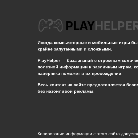
Не появляется Кот в
STALKER ОП 2.2
Иногда компьютерные и мобильные игры б
0
3.3к.
крайне запутанными и сложными.
PlayHelper — база знаний
с огромным количе
полезной информации к различным играм, к
наверняка поможет в их прохождении.
Сообщить об ошибке
Весь контент на сайте предоставляется бесп
без назойливой рекламы.
Следующий текст будет отправлен 
необходимости:
В чём именно ошибка? (опциональн
Копирование информации с этого сайта допускае