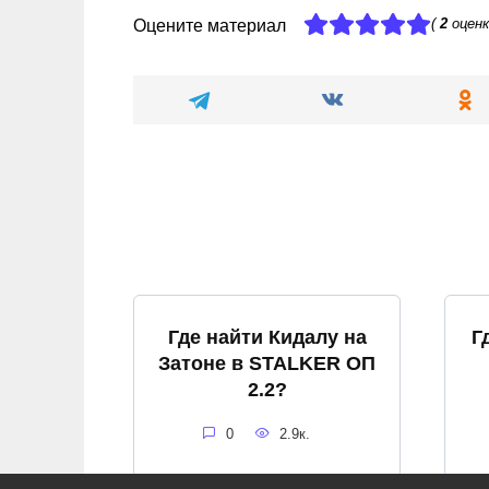
(
2
оценк
Оцените материал
Где найти Кидалу на
Г
Затоне в STALKER ОП
2.2?
0
2.9к.