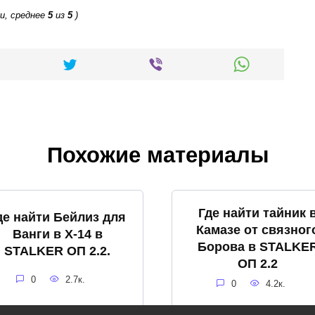
и, среднее
5
из
5
)
Похожие материалы
Где найти тайник 
де найти Бейлиз для
Камазе от связног
Ванги в X-14 в
Борова в STALKE
STALKER ОП 2.2.
ОП 2.2
0
2.7к.
0
4.2к.