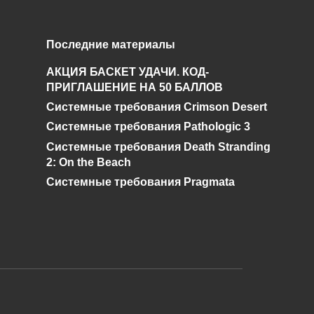
Поиски
Последние материалы
Чернобыльского
АКЦИЯ БАСКЕТ УДАЧИ. КОД-
Шахматиста. Гид по
ПРИГЛАШЕНИЕ НА 50 БАЛЛОВ
STALKER ОП 2.2
Системные требования Crimson Desert
0
92.5к.
Системные требования Pathologic 3
Системные требования Death Stranding
2: On the Beach
Системные требования Pragmata
и дальнейшее исправление при