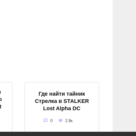
в
Где найти тайник
о
Стрелка в STALKER
R
Lost Alpha DC
0
2.8к.