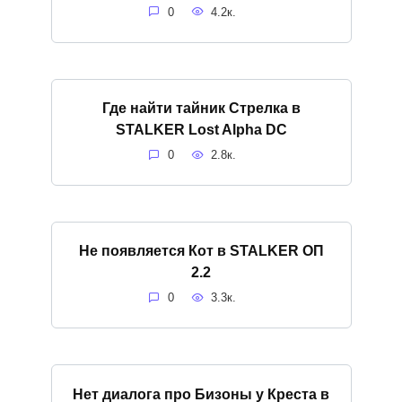
0
4.2к.
Где найти тайник Стрелка в
STALKER Lost Alpha DC
0
2.8к.
Не появляется Кот в STALKER ОП
2.2
0
3.3к.
Нет диалога про Бизоны у Креста в