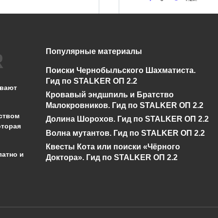
Популярные материалы
Нет диалога про
Спавнер для
Бизоны у Креста в
STALKER ОП 2.2 +
Поиски Чернобыльского Шахматиста.
Сталкер ОП 2.2
показометр
Гид по STALKER ОП 2.2
ывают
Кровавый эндшпиль и Братство
0
5.2к.
0
13.3к.
Малокровников. Гид по STALKER ОП 2.2
ством
Долина Шорохов. Гид по STALKER ОП 2.2
оторая
Волна мутантов. Гид по STALKER ОП 2.2
Квесты Кота или поиски «Чёрного
латно и
Доктора». Гид по STALKER ОП 2.2
администрации сайта на проверку 
о):