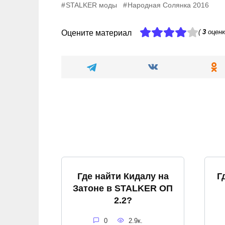
STALKER моды
Народная Солянка 2016
(
3
оценк
Оцените материал
Где найти Кидалу на
Г
Затоне в STALKER ОП
2.2?
0
2.9к.