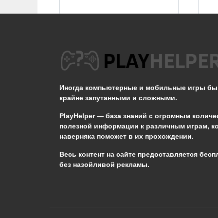
Не появляется Кот в
STALKER ОП 2.2
Иногда компьютерные и мобильные игры б
0
3.3к.
крайне запутанными и сложными.
PlayHelper — база знаний
с огромным количе
полезной информации к различным играм, к
наверняка поможет в их прохождении.
Сообщить об ошибке
Весь контент на сайте предоставляется бесп
без назойливой рекламы.
Следующий текст будет отправлен 
необходимости:
В чём именно ошибка? (опциональн