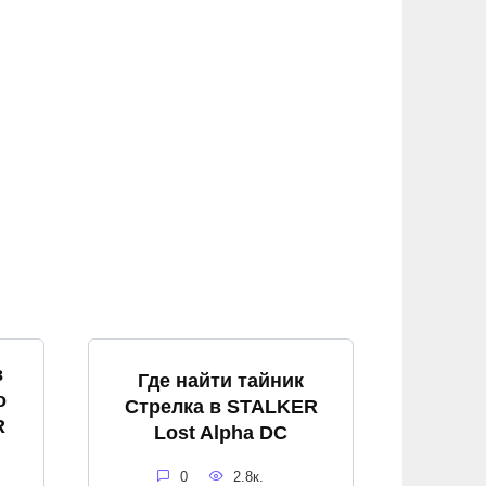
в
Где найти тайник
о
Стрелка в STALKER
R
Lost Alpha DC
0
2.8к.