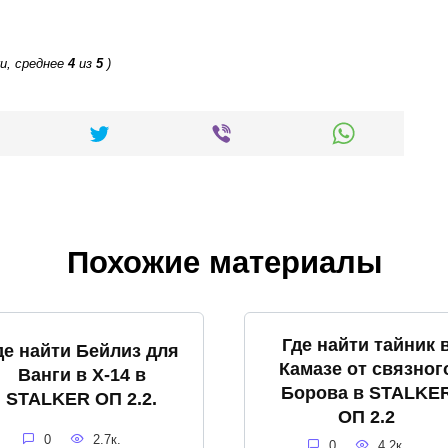
и, среднее
4
из
5
)
Похожие материалы
Где найти тайник 
де найти Бейлиз для
Камазе от связног
Ванги в X-14 в
Борова в STALKE
STALKER ОП 2.2.
ОП 2.2
0
2.7к.
0
4.2к.