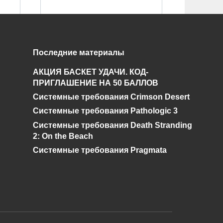
Поиски
Последние материалы
Чернобыльского
АКЦИЯ БАСКЕТ УДАЧИ. КОД-
Шахматиста. Гид по
ПРИГЛАШЕНИЕ НА 50 БАЛЛОВ
STALKER ОП 2.2
Системные требования Crimson Desert
0
92.5к.
Системные требования Pathologic 3
Системные требования Death Stranding
2: On the Beach
Системные требования Pragmata
и дальнейшее исправление при