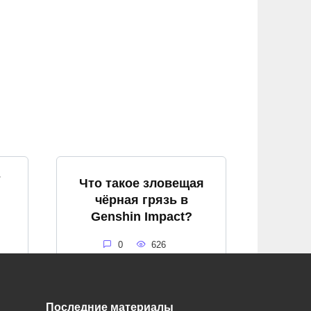
т
Что такое зловещая
чёрная грязь в
Genshin Impact?
0
626
Последние материалы