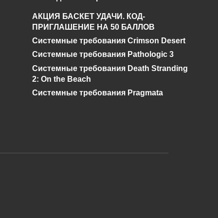
я
Что такое алый кварц
АКЦИЯ БАСКЕТ УДАЧИ. КОД-
и где его найти в
ПРИГЛАШЕНИЕ НА 50 БАЛЛОВ
Genshin Impact?
Системные требования Crimson Desert
0
528
Системные требования Pathologic 3
Системные требования Death Stranding
2: On the Beach
Системные требования Pragmata
и дальнейшее исправление при