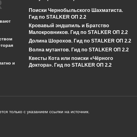
Что такое громовое
Что такое снежна
Поиски Чернобыльского Шахматиста.
бедствие в Genshin
буря в Genshin
Гид по STALKER ОП 2.2
Impact?
Impact?
ывают
Кровавый эндшпиль и Братство
0
430
0
346
Малокровников. Гид по STALKER ОП 2.2
ством
Долина Шорохов. Гид по STALKER ОП 2.2
оторая
Волна мутантов. Гид по STALKER ОП 2.2
Квесты Кота или поиски «Чёрного
латно и
Доктора». Гид по STALKER ОП 2.2
администрации сайта на проверку 
о):
тся только с указанием ссылки на источник.