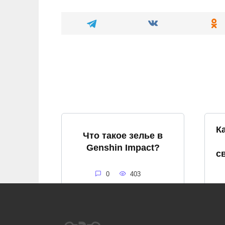
К
Что такое зелье в
Genshin Impact?
с
0
403