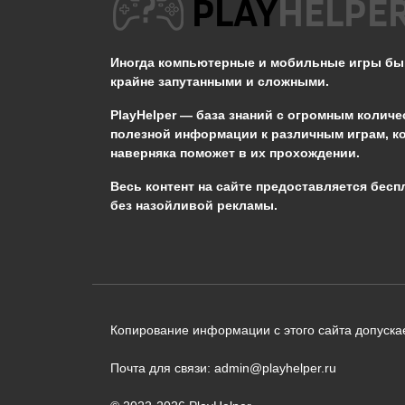
Как спастись от
громового бедствия в
Genshin Impact?
Иногда компьютерные и мобильные игры б
крайне запутанными и сложными.
0
654
PlayHelper — база знаний
с огромным количе
полезной информации к различным играм, к
наверняка поможет в их прохождении.
Сообщить об ошибке
Весь контент на сайте предоставляется бесп
без назойливой рекламы.
Следующий текст будет отправлен 
необходимости:
В чём именно ошибка? (опциональн
Копирование информации с этого сайта допускае
Почта для связи: admin@playhelper.ru