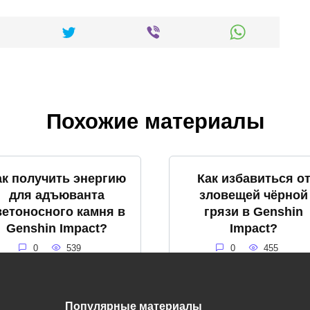
Похожие материалы
ак получить энергию
Как избавиться о
для адъюванта
зловещей чёрной
ветоносного камня в
грязи в Genshin
Genshin Impact?
Impact?
0
539
0
455
Популярные материалы