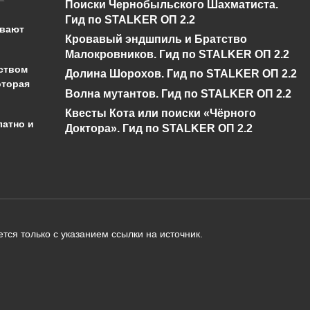
Поиски Чернобыльского Шахматиста.
бедствие в Genshin
буря в Genshin
Гид по STALKER ОП 2.2
Impact?
Impact?
ывают
Кровавый эндшпиль и Братство
0
430
0
346
Малокровников. Гид по STALKER ОП 2.2
ством
Долина Шорохов. Гид по STALKER ОП 2.2
оторая
Волна мутантов. Гид по STALKER ОП 2.2
Квесты Кота или поиски «Чёрного
латно и
Доктора». Гид по STALKER ОП 2.2
администрации сайта на проверку 
о):
тся только с указанием ссылки на источник.