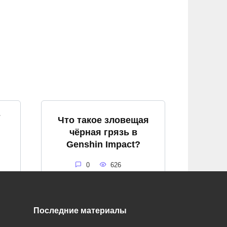
т
Что такое зловещая
чёрная грязь в
Genshin Impact?
0
626
Последние материалы
я
Что такое алый кварц