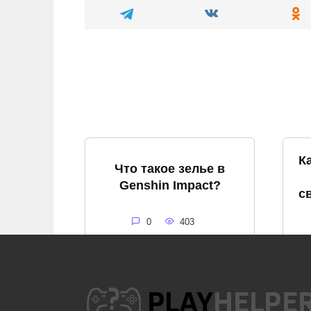
К
Что такое зелье в
Genshin Impact?
с
0
403
Как спастись от