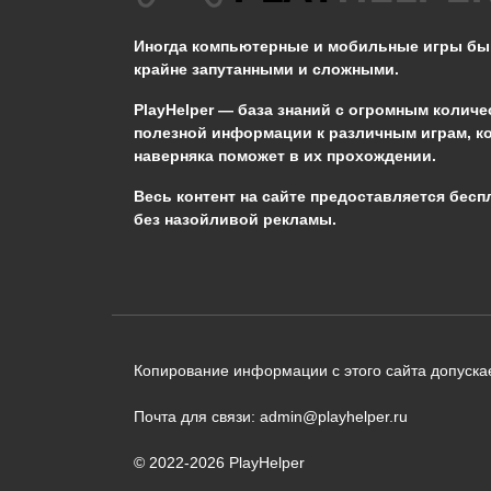
громового бедствия в
Genshin Impact?
Иногда компьютерные и мобильные игры б
крайне запутанными и сложными.
0
653
PlayHelper — база знаний
с огромным количе
полезной информации к различным играм, к
наверняка поможет в их прохождении.
Сообщить об ошибке
Весь контент на сайте предоставляется бесп
без назойливой рекламы.
Следующий текст будет отправлен 
необходимости:
В чём именно ошибка? (опциональн
Копирование информации с этого сайта допускае
Почта для связи: admin@playhelper.ru
© 2022-2026 PlayHelper