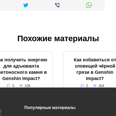
Похожие материалы
ак получить энергию
Как избавиться о
для адъюванта
зловещей чёрной
ветоносного камня в
грязи в Genshin
Genshin Impact?
Impact?
0
539
0
454
Популярные материалы
Что такое громовое
Что такое снежна