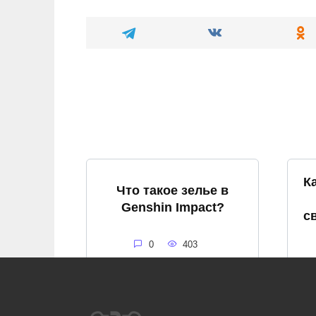
К
Что такое зелье в
Genshin Impact?
с
0
403