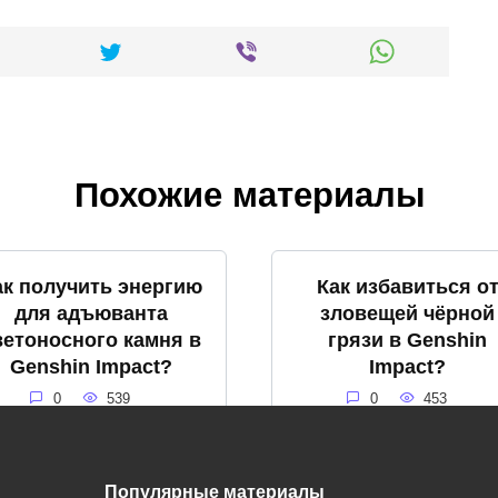
Похожие материалы
ак получить энергию
Как избавиться о
для адъюванта
зловещей чёрной
ветоносного камня в
грязи в Genshin
Genshin Impact?
Impact?
0
539
0
453
Популярные материалы