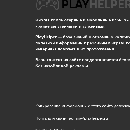
Как спастись от
громового бедствия в
Genshin Impact?
Иногда компьютерные и мобильные игры б
крайне запутанными и сложными.
0
653
PlayHelper — база знаний
с огромным количе
полезной информации к различным играм, к
наверняка поможет в их прохождении.
Сообщить об ошибке
Весь контент на сайте предоставляется бесп
без назойливой рекламы.
Следующий текст будет отправлен 
необходимости:
В чём именно ошибка? (опциональн
Копирование информации с этого сайта допускае
Почта для связи: admin@playhelper.ru