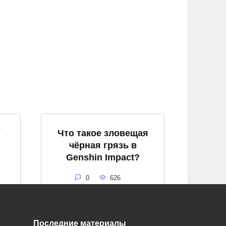
т
Что такое зловещая
чёрная грязь в
Genshin Impact?
0
626
Последние материалы