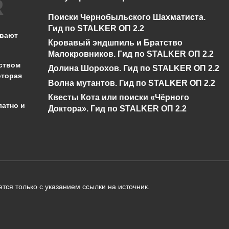
Что такое громовое
Что такое снежна
Поиски Чернобыльского Шахматиста.
бедствие в Genshin
буря в Genshin
Гид по STALKER ОП 2.2
Impact?
Impact?
ывают
Кровавый эндшпиль и Братство
0
430
0
346
Малокровников. Гид по STALKER ОП 2.2
ством
Долина Шорохов. Гид по STALKER ОП 2.2
оторая
Волна мутантов. Гид по STALKER ОП 2.2
Квесты Кота или поиски «Чёрного
латно и
Доктора». Гид по STALKER ОП 2.2
администрации сайта на проверку 
о):
тся только с указанием ссылки на источник.