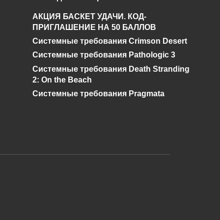
я
Что такое алый кварц
АКЦИЯ БАСКЕТ УДАЧИ. КОД-
и где его найти в
ПРИГЛАШЕНИЕ НА 50 БАЛЛОВ
Genshin Impact?
Системные требования Crimson Desert
0
528
Системные требования Pathologic 3
Системные требования Death Stranding
2: On the Beach
Системные требования Pragmata
и дальнейшее исправление при