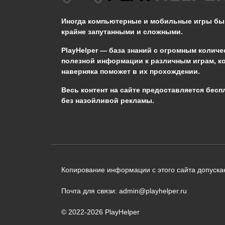
громового бедствия в
Genshin Impact?
Иногда компьютерные и мобильные игры б
крайне запутанными и сложными.
0
653
PlayHelper — база знаний
с огромным количе
полезной информации к различным играм, к
наверняка поможет в их прохождении.
Сообщить об ошибке
Весь контент на сайте предоставляется бесп
без назойливой рекламы.
Следующий текст будет отправлен 
необходимости:
В чём именно ошибка? (опциональн
Копирование информации с этого сайта допускае
Почта для связи: admin@playhelper.ru
© 2022-2026 PlayHelper