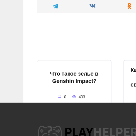
К
Что такое зелье в
Genshin Impact?
с
0
403
Как спастись от