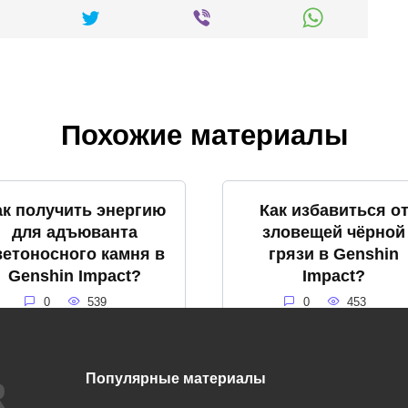
Похожие материалы
ак получить энергию
Как избавиться о
для адъюванта
зловещей чёрной
ветоносного камня в
грязи в Genshin
Genshin Impact?
Impact?
0
539
0
453
Популярные материалы
Что такое громовое
Что такое снежна