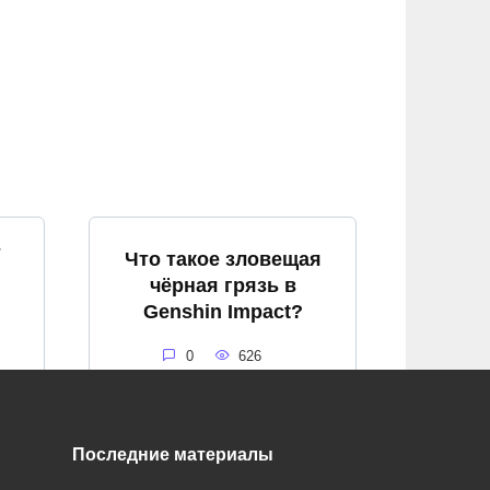
т
Что такое зловещая
чёрная грязь в
Genshin Impact?
0
626
Последние материалы
я
Что такое алый кварц