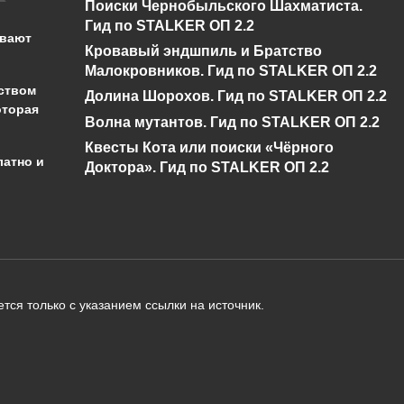
Поиски Чернобыльского Шахматиста.
бедствие в Genshin
буря в Genshin
Гид по STALKER ОП 2.2
Impact?
Impact?
ывают
Кровавый эндшпиль и Братство
0
430
0
346
Малокровников. Гид по STALKER ОП 2.2
ством
Долина Шорохов. Гид по STALKER ОП 2.2
оторая
Волна мутантов. Гид по STALKER ОП 2.2
Квесты Кота или поиски «Чёрного
латно и
Доктора». Гид по STALKER ОП 2.2
администрации сайта на проверку 
о):
тся только с указанием ссылки на источник.