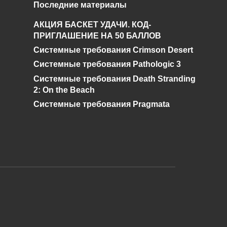
Последние материалы
я
Что такое алый кварц
АКЦИЯ БАСКЕТ УДАЧИ. КОД-
и где его найти в
ПРИГЛАШЕНИЕ НА 50 БАЛЛОВ
Genshin Impact?
Системные требования Crimson Desert
0
528
Системные требования Pathologic 3
Системные требования Death Stranding
2: On the Beach
Системные требования Pragmata
и дальнейшее исправление при