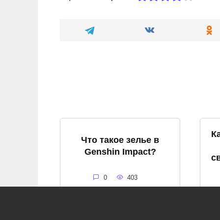
К
Что такое зелье в
Genshin Impact?
с
0
403