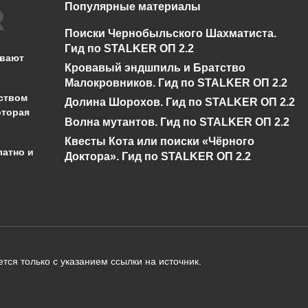
Популярные материалы
Что такое громовое
Что такое снежна
Поиски Чернобыльского Шахматиста.
бедствие в Genshin
буря в Genshin
Гид по STALKER ОП 2.2
Impact?
Impact?
ывают
Кровавый эндшпиль и Братство
0
430
0
346
Малокровников. Гид по STALKER ОП 2.2
ством
Долина Шорохов. Гид по STALKER ОП 2.2
оторая
Волна мутантов. Гид по STALKER ОП 2.2
Квесты Кота или поиски «Чёрного
латно и
Доктора». Гид по STALKER ОП 2.2
администрации сайта на проверку 
о):
тся только с указанием ссылки на источник.