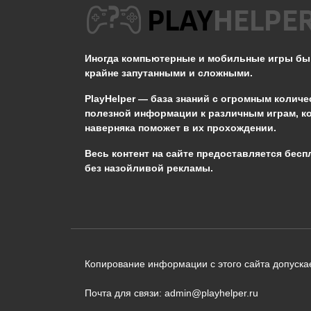
Как спастись от
громового бедствия в
Genshin Impact?
Иногда компьютерные и мобильные игры б
крайне запутанными и сложными.
0
654
PlayHelper — база знаний
с огромным количе
полезной информации к различным играм, к
наверняка поможет в их прохождении.
Сообщить об ошибке
Весь контент на сайте предоставляется бесп
без назойливой рекламы.
Следующий текст будет отправлен 
необходимости:
В чём именно ошибка? (опциональн
Копирование информации с этого сайта допускае
Почта для связи: admin@playhelper.ru