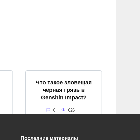
т
Что такое зловещая
чёрная грязь в
Genshin Impact?
0
626
Последние материалы