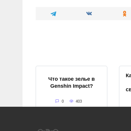
К
Что такое зелье в
Genshin Impact?
с
0
403