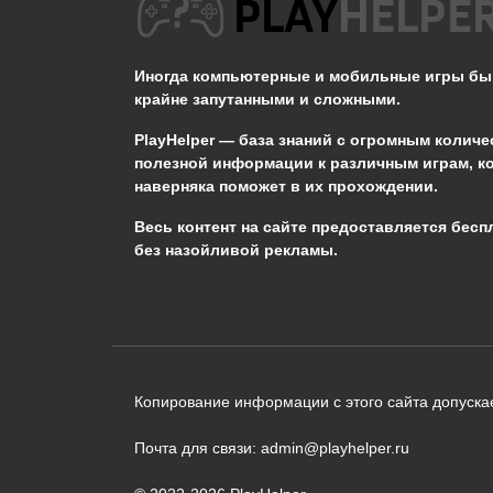
Как спастись от
громового бедствия в
Genshin Impact?
Иногда компьютерные и мобильные игры б
крайне запутанными и сложными.
0
654
PlayHelper — база знаний
с огромным количе
полезной информации к различным играм, к
наверняка поможет в их прохождении.
Сообщить об ошибке
Весь контент на сайте предоставляется бесп
без назойливой рекламы.
Следующий текст будет отправлен 
необходимости:
В чём именно ошибка? (опциональн
Копирование информации с этого сайта допускае
Почта для связи: admin@playhelper.ru