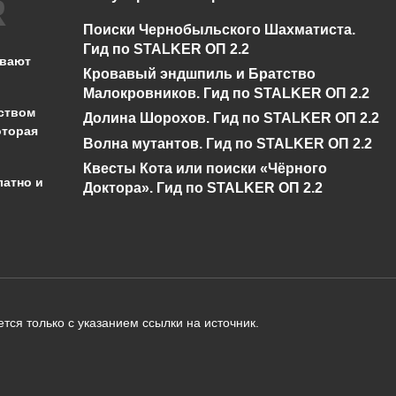
Что такое громовое
Что такое снежна
Поиски Чернобыльского Шахматиста.
бедствие в Genshin
буря в Genshin
Гид по STALKER ОП 2.2
Impact?
Impact?
ывают
Кровавый эндшпиль и Братство
0
430
0
346
Малокровников. Гид по STALKER ОП 2.2
ством
Долина Шорохов. Гид по STALKER ОП 2.2
оторая
Волна мутантов. Гид по STALKER ОП 2.2
Квесты Кота или поиски «Чёрного
латно и
Доктора». Гид по STALKER ОП 2.2
администрации сайта на проверку 
о):
тся только с указанием ссылки на источник.