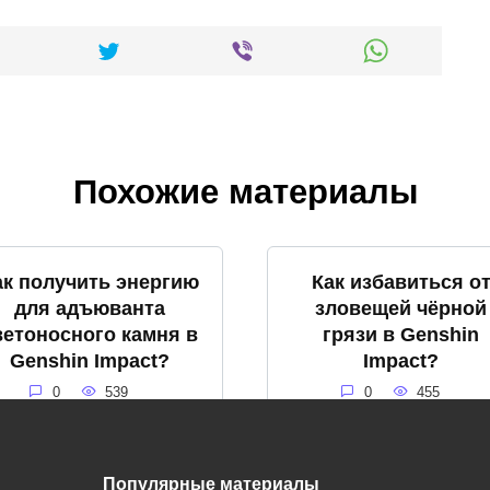
Похожие материалы
ак получить энергию
Как избавиться о
для адъюванта
зловещей чёрной
ветоносного камня в
грязи в Genshin
Genshin Impact?
Impact?
0
539
0
455
Популярные материалы