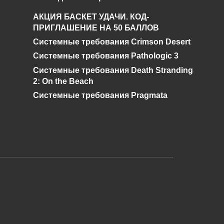
я
Что такое алый кварц
АКЦИЯ БАСКЕТ УДАЧИ. КОД-
и где его найти в
ПРИГЛАШЕНИЕ НА 50 БАЛЛОВ
Genshin Impact?
Системные требования Crimson Desert
0
528
Системные требования Pathologic 3
Системные требования Death Stranding
2: On the Beach
Системные требования Pragmata
и дальнейшее исправление при