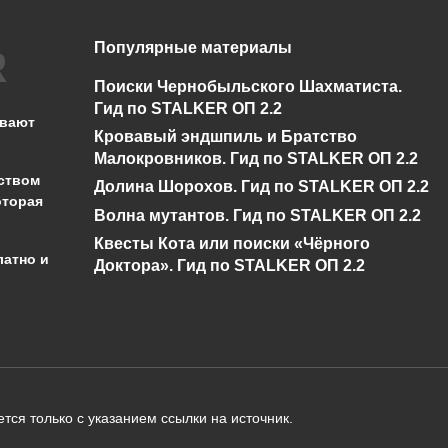
Популярные материалы
Нет диалога про
Спавнер для
Бизоны у Креста в
STALKER ОП 2.2 +
Поиски Чернобыльского Шахматиста.
Сталкер ОП 2.2
показометр
Гид по STALKER ОП 2.2
ывают
Кровавый эндшпиль и Братство
0
5.2к.
0
13.3к.
Малокровников. Гид по STALKER ОП 2.2
ством
Долина Шорохов. Гид по STALKER ОП 2.2
оторая
Волна мутантов. Гид по STALKER ОП 2.2
Квесты Кота или поиски «Чёрного
латно и
Доктора». Гид по STALKER ОП 2.2
администрации сайта на проверку 
о):
тся только с указанием ссылки на источник.