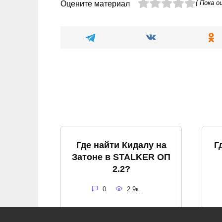
( Пока о
Оцените материал
Где найти Кидалу на
Г
Затоне в STALKER ОП
2.2?
0
2.9к.