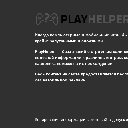
Не появляется Кот в
STALKER ОП 2.2
Иногда компьютерные и мобильные игры б
0
3.3к.
крайне запутанными и сложными.
PlayHelper — база знаний
с огромным количе
полезной информации к различным играм, к
наверняка поможет в их прохождении.
Сообщить об ошибке
Весь контент на сайте предоставляется бесп
без назойливой рекламы.
Следующий текст будет отправлен 
необходимости:
В чём именно ошибка? (опциональн
Копирование информации с этого сайта допускае