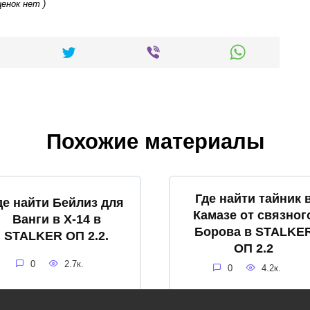
ценок нет )
Похожие материалы
Где найти тайник 
де найти Бейлиз для
Камазе от связног
Ванги в X-14 в
Борова в STALKE
STALKER ОП 2.2.
ОП 2.2
0
2.7к.
0
4.2к.