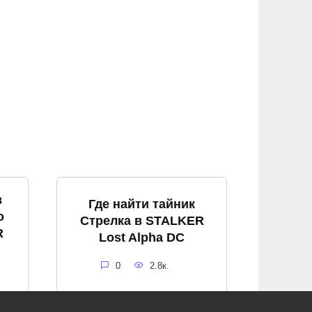
в
Где найти тайник
о
Стрелка в STALKER
R
Lost Alpha DC
0
2.8к.