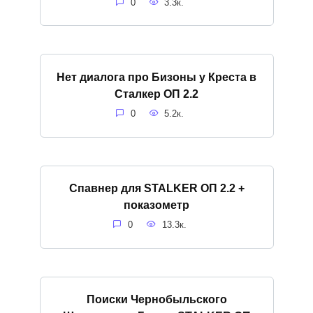
0
3.3к.
Нет диалога про Бизоны у Креста в
Сталкер ОП 2.2
0
5.2к.
Спавнер для STALKER ОП 2.2 +
показометр
0
13.3к.
Поиски Чернобыльского